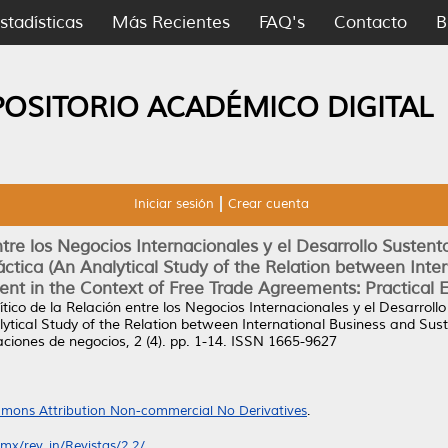
stadísticas
Más Recientes
FAQ's
Contacto
B
POSITORIO ACADÉMICO DIGITAL
Iniciar sesión
Crear cuenta
ntre los Negocios Internacionales y el Desarrollo Sustent
áctica (An Analytical Study of the Relation between Inte
t in the Context of Free Trade Agreements: Practical 
ítico de la Relación entre los Negocios Internacionales y el Desarroll
lytical Study of the Relation between International Business and Su
ciones de negocios, 2 (4). pp. 1-14. ISSN 1665-9627
mons Attribution Non-commercial No Derivatives
.
x/rev_in/Revistas/2.2/...