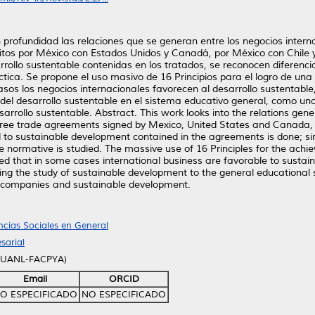
profundidad las relaciones que se generan entre los negocios internac
critos por México con Estados Unidos y Canadá, por México con Chile 
rrollo sustentable contenidas en los tratados, se reconocen diferenci
áctica. Se propone el uso masivo de 16 Principios para el logro de una
os los negocios internacionales favorecen al desarrollo sustentable, 
o del desarrollo sustentable en el sistema educativo general, como un
sarrollo sustentable. Abstract. This work looks into the relations ge
 free trade agreements signed by Mexico, United States and Canada, 
d to sustainable development contained in the agreements is done; sim
e normative is studied. The massive use of 16 Principles for the ac
ined that in some cases international business are favorable to susta
ucing the study of sustainable development to the general educationa
en companies and sustainable development.
ncias Sociales en General
sarial
 (UANL-FACPYA)
Email
ORCID
O ESPECIFICADO
NO ESPECIFICADO