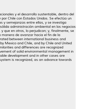
ionales y el desarrollo sustentable, dentro del
y por Chile con Estados Unidos. Se efectúa un
as y semejanzas entre ellas, y se investiga
 sólida administración ambiental en los negocios
y que en otros, lo perjudican; y, finalmente, se
a manera de avanzar hacia el fin de la
nerated between international business and
by Mexico and Chile, and by Chile and United
ilarities and differences are recognized
hievement of solid environmental management in
inable development and in other cases are
l system is recognized, as an advance towards