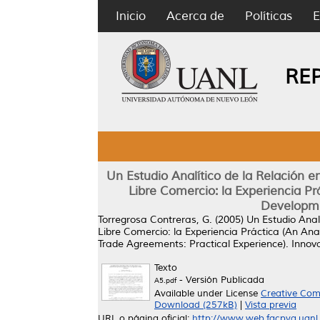
Inicio
Acerca de
Políticas
E
RE
Un Estudio Analítico de la Relación e
Libre Comercio: la Experiencia Pr
Developmen
Torregrosa Contreras, G.
(2005)
Un Estudio Anal
Libre Comercio: la Experiencia Práctica (An Ana
Trade Agreements: Practical Experience).
Innova
Texto
- Versión Publicada
A5.pdf
Available under License
Creative Com
Download (257kB)
|
Vista previa
URL o página oficial:
http://www.web.facpya.uanl.m