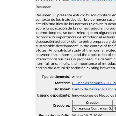
Resumen
Resumen. El presente estudio busca analizar en 
contexto de los tratados de libre comercio sus
estudio analítico de las normas relativas a desa
sobre la aplicación de la normatividad en la pr
internacionales; se determina que en algunos cas
reconoce la importancia de introducir el estudi
disociación actual existente entre empresa y de
sustainable development, in the context of the
States. An analytical study of the norms relate
between those norms; and the application of th
international business is proposed; it’s determ
harmful; and, finally, the importance of introd
ending the actual dissociation existing betwe
Tipo de elemento:
Article
Materias:
H Ciencias sociales > H Cie
Divisiones:
Centro de Desarrollo Empre
Usuario depositante:
Innovaciones de Negocios
Creador
Creadores:
Torregrosa Contreras, G.
N
Fecha del depósito:
30 Jun 2017 20:00