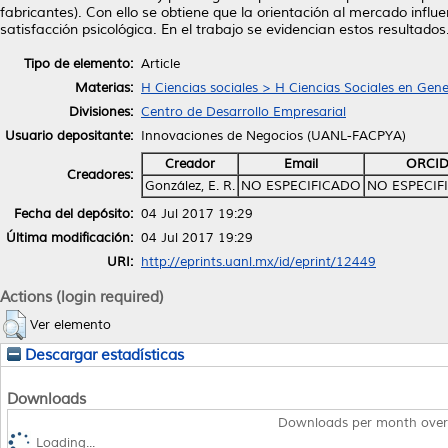
fabricantes). Con ello se obtiene que la orientación al mercado infl
satisfacción psicológica. En el trabajo se evidencian estos resultados
Tipo de elemento:
Article
Materias:
H Ciencias sociales > H Ciencias Sociales en Gene
Divisiones:
Centro de Desarrollo Empresarial
Usuario depositante:
Innovaciones de Negocios (UANL-FACPYA)
Creador
Email
ORCI
Creadores:
González, E. R.
NO ESPECIFICADO
NO ESPECIF
Fecha del depósito:
04 Jul 2017 19:29
Última modificación:
04 Jul 2017 19:29
URI:
http://eprints.uanl.mx/id/eprint/12449
Actions (login required)
Ver elemento
Descargar estadísticas
Downloads
Downloads per month over
Loading...