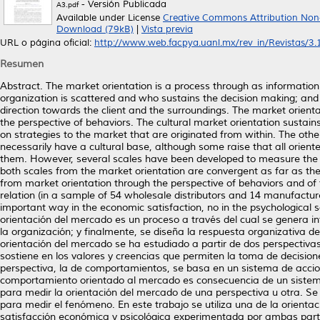
- Versión Publicada
A3.pdf
Available under License
Creative Commons Attribution Non
Download (79kB)
|
Vista previa
URL o página oficial:
http://www.web.facpya.uanl.mx/rev_in/Revistas/3.1/
Resumen
Abstract. The market orientation is a process through as information
organization is scattered and who sustains the decision making; and
direction towards the client and the surroundings. The market orient
the perspective of behaviors. The cultural market orientation sustain
on strategies to the market that are originated from within. The othe
necessarily have a cultural base, although some raise that all orient
them. However, several scales have been developed to measure the ma
both scales from the market orientation are convergent as far as
from market orientation through the perspective of behaviors and of 
relation (in a sample of 54 wholesale distributors and 14 manufacture
important way in the economic satisfaction, no in the psychological 
orientación del mercado es un proceso a través del cual se genera i
la organización; y finalmente, se diseña la respuesta organizativa de 
orientación del mercado se ha estudiado a partir de dos perspectivas
sostiene en los valores y creencias que permiten la toma de decisio
perspectiva, la de comportamientos, se basa en un sistema de accio
comportamiento orientado al mercado es consecuencia de un sistema
para medir la orientación del mercado de una perspectiva u otra. S
para medir el fenómeno. En este trabajo se utiliza una de la orienta
satisfacción económica y psicológica experimentada por ambas partes