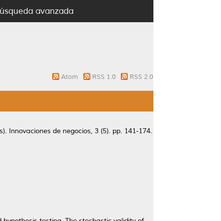
úsqueda avanzada
Atom
RSS 1.0
RSS 2.0
s).
Innovaciones de negocios, 3 (5). pp. 141-174.
hypothesis testing. The stochastic validity of