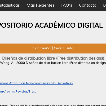
stadísticas
Más Recientes
FAQ's
Contacto
B
POSITORIO ACADÉMICO DIGITAL
Iniciar sesión
Crear cuenta
Diseños de distribucion libre (Free distribution designs)
y
Wong, A.
(2006)
Diseños de distribucion libre (Free distribution design
mons Attribution Non-commercial No Derivatives
.
x/rev_in/Revistas/3.1/...
terns. Research in experimental sciences requires data gathering and 