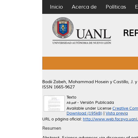
Inicio
Acerca de
Políticas
E
RE
Badii Zabeh, Mohammad Hosein
y
Castillo, J.
ISSN 1665-9627
Texto
- Versión Publicada
A9.pdf
Available under License
Creative Com
Download (195kB)
|
Vista previa
URL o página oficial:
http://www.web.facpya.uanl.m
Resumen
Abstract. Science advances via discovery of pat