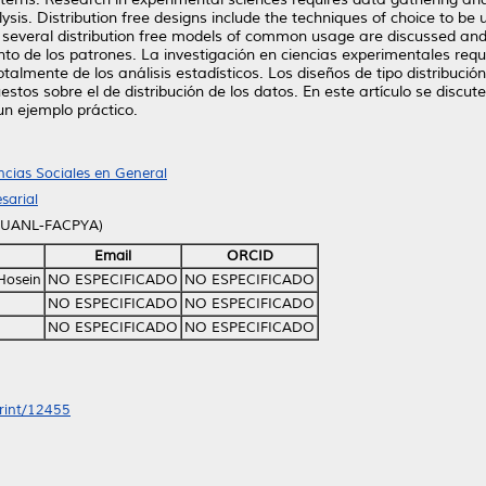
alysis. Distribution free designs include the techniques of choice to b
aper several distribution free models of common usage are discussed a
o de los patrones. La investigación en ciencias experimentales requi
almente de los análisis estadísticos. Los diseños de tipo distribución 
estos sobre el de distribución de los datos. En este artículo se disc
un ejemplo práctico.
ncias Sociales en General
sarial
 (UANL-FACPYA)
Email
ORCID
Hosein
NO ESPECIFICADO
NO ESPECIFICADO
NO ESPECIFICADO
NO ESPECIFICADO
NO ESPECIFICADO
NO ESPECIFICADO
print/12455