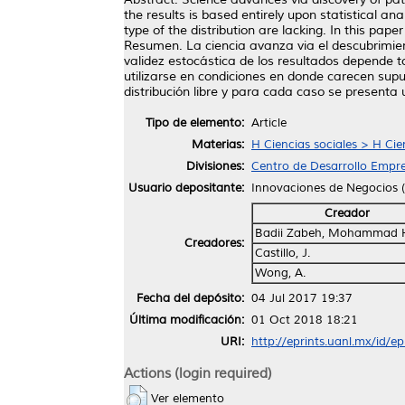
the results is based entirely upon statistical an
type of the distribution are lacking. In this p
Resumen. La ciencia avanza via el descubrimient
validez estocástica de los resultados depende tot
utilizarse en condiciones en donde carecen supu
distribución libre y para cada caso se presenta 
Tipo de elemento:
Article
Materias:
H Ciencias sociales > H Cie
Divisiones:
Centro de Desarrollo Empre
Usuario depositante:
Innovaciones de Negocios
Creador
Badii Zabeh, Mohammad 
Creadores:
Castillo, J.
Wong, A.
Fecha del depósito:
04 Jul 2017 19:37
Última modificación:
01 Oct 2018 18:21
URI:
http://eprints.uanl.mx/id/e
Actions (login required)
Ver elemento