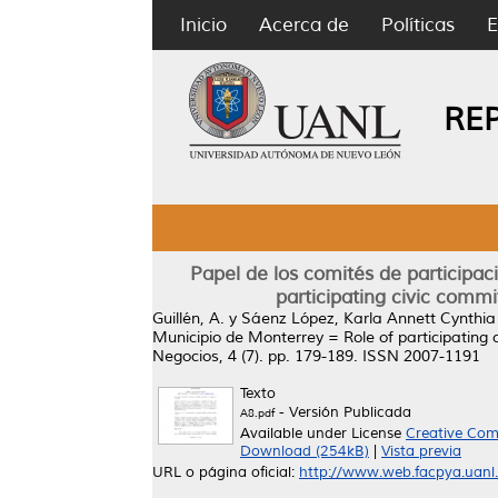
Inicio
Acerca de
Políticas
E
RE
Papel de los comités de participac
participating civic comm
Guillén, A.
y
Sáenz López, Karla Annett Cynthia
Municipio de Monterrey = Role of participating
Negocios, 4 (7). pp. 179-189. ISSN 2007-1191
Texto
- Versión Publicada
A8.pdf
Available under License
Creative Com
Download (254kB)
|
Vista previa
URL o página oficial:
http://www.web.facpya.uanl.m