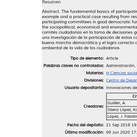
Resumen
Abstract. The fundamental basics of participati
example and a practical case resulting from res
participating committees in good democratic f
the sociopolitical, economical and environmental
comités ciudadanas en la toma de decisiones gu
una investigación de la participación de estos 
buena marcha democrática y el logro correcto d
ambiental de la vida de los ciudadanos.
Tipo de elemento:
Article
Palabras claves no controlados:
Administración,
Materias:
H Ciencias socia
Divisiones:
Centro de Desar
Usuario depositante:
Innovaciones d
Cr
Guillén, A.
Creadores:
Sáenz López, K
López, J. Fabiá
Fecha del depósito:
21 Sep 2018 19
Última modificación:
09 Jun 2020 17