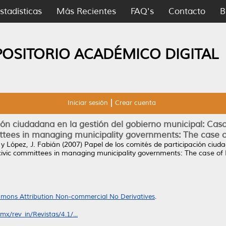
stadísticas
Más Recientes
FAQ's
Contacto
B
POSITORIO ACADÉMICO DIGITAL
Iniciar sesión
Crear cuenta
ión ciudadana en la gestión del gobierno municipal: Ca
ittees in managing municipality governments: The case o
y
López, J. Fabián
(2007)
Papel de los comités de participación ciud
 civic committees in managing municipality governments: The case of 
mons Attribution Non-commercial No Derivatives
.
x/rev_in/Revistas/4.1/...