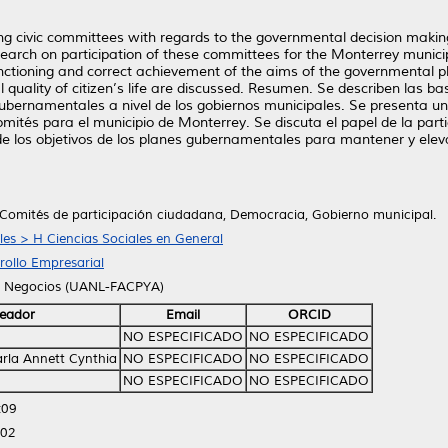
ng civic committees with regards to the governmental decision making
earch on participation of these committees for the Monterrey municipal
unctioning and correct achievement of the aims of the governmental
 quality of citizen’s life are discussed. Resumen. Se describen las b
bernamentales a nivel de los gobiernos municipales. Se presenta un
comités para el municipio de Monterrey. Se discuta el papel de la par
e los objetivos de los planes gubernamentales para mantener y elevar
 Comités de participación ciudadana, Democracia, Gobierno municipal.
les > H Ciencias Sociales en General
rollo Empresarial
e Negocios (UANL-FACPYA)
eador
Email
ORCID
NO ESPECIFICADO
NO ESPECIFICADO
arla Annett Cynthia
NO ESPECIFICADO
NO ESPECIFICADO
n
NO ESPECIFICADO
NO ESPECIFICADO
:09
:02