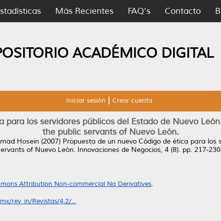
stadísticas
Más Recientes
FAQ's
Contacto
B
POSITORIO ACADÉMICO DIGITAL
Iniciar sesión
Crear cuenta
 para los servidores públicos del Estado de Nuevo León 
the public servants of Nuevo León.
mmad Hosein
(2007)
Propuesta de un nuevo Código de ética para los 
 servants of Nuevo León.
Innovaciones de Negocios, 4 (8). pp. 217-23
mons Attribution Non-commercial No Derivatives
.
x/rev_in/Revistas/4.2/...