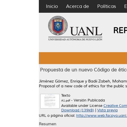
Inicio
Acerca de
Políticas
E
RE
Propuesta de un nuevo Código de ética
Jiménez Gómez, Enrique
y
Badii Zabeh, Moha
Proposal of a new code of ethics for the public
Texto
- Versión Publicada
A1.pdf
Available under License
Creative Com
Download (139kB)
|
Vista previa
URL o página oficial:
http://www.web.facpya.uanl.m
Resumen