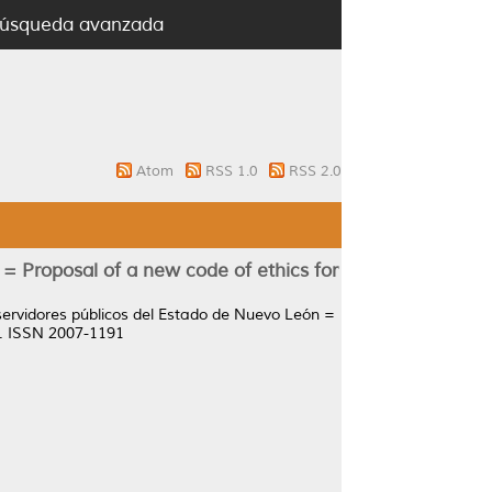
úsqueda avanzada
Atom
RSS 1.0
RSS 2.0
= Proposal of a new code of ethics for
servidores públicos del Estado de Nuevo León =
0. ISSN 2007-1191