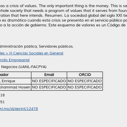
as a crisis of values. The only important thing is the money. This is 
e whole society that needs a program of values that it serves from fo
tration that here intends. Resumen. La sociedad global del siglo XXI 
ero es dramático cuando esta crisis se presenta en el servicio público
a la acción de gobierno. Este esquema de valores es un Código de É
dministración pública, Servidores públicos.
les > H Ciencias Sociales en General
rollo Empresarial
e Negocios (UANL-FACPYA)
eador
Email
ORCID
 Enrique
NO ESPECIFICADO
NO ESPECIFICADO
Mohammad Hosein
NO ESPECIFICADO
NO ESPECIFICADO
:18
:51
anl.mx/id/eprint/12478