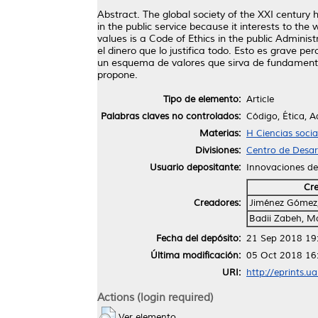
Abstract. The global society of the XXI century h
in the public service because it interests to th
values is a Code of Ethics in the public Adminis
el dinero que lo justifica todo. Esto es grave p
un esquema de valores que sirva de fundamento 
propone.
Tipo de elemento:
Article
Palabras claves no controlados:
Código, Ética, A
Materias:
H Ciencias socia
Divisiones:
Centro de Desar
Usuario depositante:
Innovaciones d
Cr
Creadores:
Jiménez Gómez,
Badii Zabeh, 
Fecha del depósito:
21 Sep 2018 19
Última modificación:
05 Oct 2018 16
URI:
http://eprints.u
Actions (login required)
Ver elemento