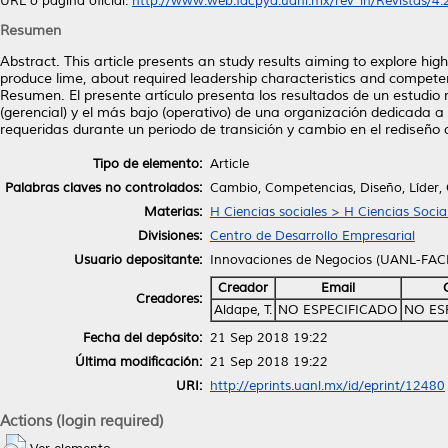
URL o página oficial:
http://www.web.facpya.uanl.mx/rev_in/Revistas/4.2/
Resumen
Abstract. This article presents an study results aiming to explore hig
produce lime, about required leadership characteristics and competen
Resumen. El presente artículo presenta los resultados de un estudio r
(gerencial) y el más bajo (operativo) de una organización dedicada a
requeridas durante un periodo de transición y cambio en el rediseño 
Tipo de elemento:
Article
Palabras claves no controlados:
Cambio, Competencias, Diseño, Líder,
Materias:
H Ciencias sociales > H Ciencias Socia
Divisiones:
Centro de Desarrollo Empresarial
Usuario depositante:
Innovaciones de Negocios (UANL-FAC
Creador
Email
Creadores:
Aldape, T.
NO ESPECIFICADO
NO ES
Fecha del depósito:
21 Sep 2018 19:22
Última modificación:
21 Sep 2018 19:22
URI:
http://eprints.uanl.mx/id/eprint/12480
Actions (login required)