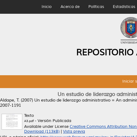
Inicio
Acerca de
Políticas
Estadísticas
REPOSITORIO
Iniciar 
Un estudio de liderazgo administ
Aldape, T.
(2007)
Un estudio de liderazgo administrativo = An adminis
2007-1191
Texto
- Versión Publicada
A3.pdf
Available under License
Creative Commons Attribution Non
Download (113kB)
|
Vista previa