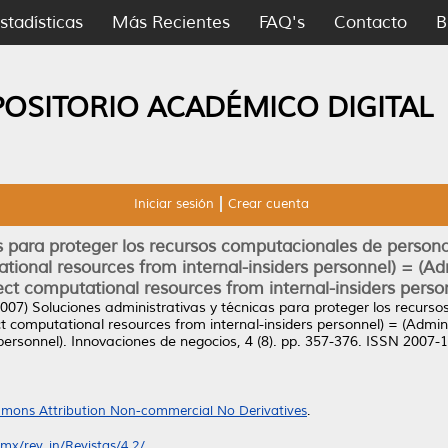
stadísticas
Más Recientes
FAQ's
Contacto
B
POSITORIO ACADÉMICO DIGITAL
Iniciar sesión
Crear cuenta
s para proteger los recursos computacionales de personal
ational resources from internal-insiders personnel) = (Adm
ect computational resources from internal-insiders person
007)
Soluciones administrativas y técnicas para proteger los recurso
ct computational resources from internal-insiders personnel) = (Admini
personnel).
Innovaciones de negocios, 4 (8). pp. 357-376. ISSN 2007-
mons Attribution Non-commercial No Derivatives
.
x/rev_in/Revistas/4.2/...