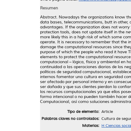
Resumen
Abstract. Nowadays the organizations know that 
data bases, telecommunications, butt in other, ar
advantages. If the organization does not worry t
protection tools, does not update itself in the
more likely this in a high risk of which some co
operate. It is necessary to remember that the in
damage the computational resources since they
purpose of which the people who read it have T
elements to protect the computational resource
computacional – lógica, física y ambiental en h
continuidad a las operaciones diarias de los n
políticas de seguridad computacional, establece
internos fomentar una cultura en seguridad com
ser afectado por personal interno y en consecu
ser dañada y que sus clientes pierdan la confi
los recursos computacionales ya que ellos posee
forma intencional o no pueden también hacer da
Computacional, así como soluciones administrati
Tipo de elemento:
Article
Palabras claves no controlados:
Cultura de segu
Materias:
H Ciencias socia