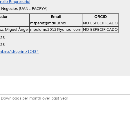
rollo Empresarial
e Negocios (UANL-FACPYA)
ador
Email
ORCID
mtperez@mail.ur.mx
NO ESPECIFICADO
z, Miguel Ángel
mpalomo2012@yahoo. com
NO ESPECIFICADO
:23
:23
anl.mx/id/eprint/12484
Downloads per month over past year