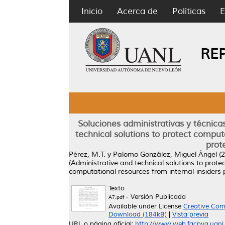
Inicio
Acerca de
Políticas
E
RE
Soluciones administrativas y técnica
technical solutions to protect comput
prot
Pérez, M.T.
y
Palomo González, Miguel Ángel
(2
(Administrative and technical solutions to prote
computational resources from internal-insiders 
Texto
- Versión Publicada
A7.pdf
Available under License
Creative Com
Download (184kB)
|
Vista previa
URL o página oficial:
http://www.web.facpya.uanl.m