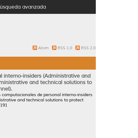
úsqueda avanzada
Atom
RSS 1.0
RSS 2.0
 interno-insiders (Administrative and
inistrative and technical solutions to
nel).
s computacionales de personal interno-insiders
strative and technical solutions to protect
1191