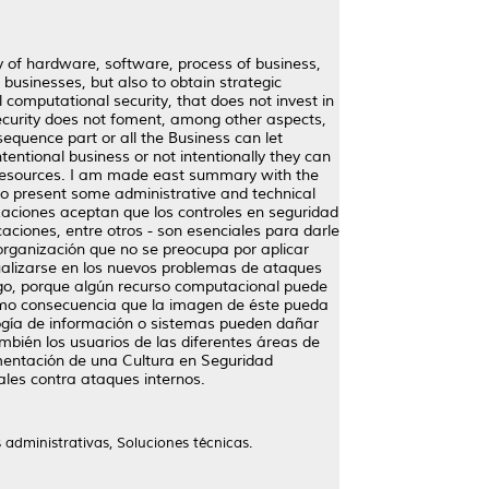
y of hardware, software, process of business,
e businesses, but also to obtain strategic
 computational security, that does not invest in
 security does not foment, among other aspects,
sequence part or all the Business can let
tentional business or not intentionally they can
 resources. I am made east summary with the
to present some administrative and technical
zaciones aceptan que los controles en seguridad
aciones, entre otros - son esenciales para darle
organización que no se preocupa por aplicar
tualizarse en los nuevos problemas de ataques
esgo, porque algún recurso computacional puede
como consecuencia que la imagen de éste pueda
logía de información o sistemas pueden dañar
mbién los usuarios de las diferentes áreas de
ementación de una Cultura en Seguridad
ales contra ataques internos.
administrativas, Soluciones técnicas.