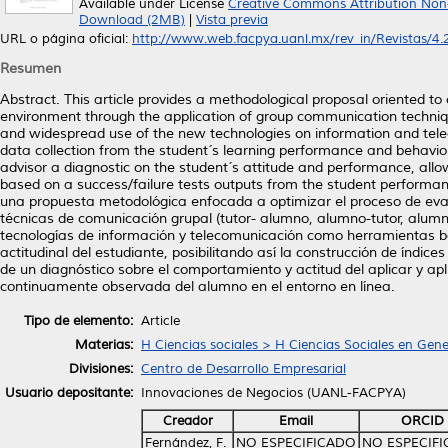
Available under License
Creative Commons Attribution Non
Download (2MB)
|
Vista previa
URL o página oficial:
http://www.web.facpya.uanl.mx/rev_in/Revistas/4.2/
Resumen
Abstract. This article provides a methodological proposal oriented t
environment through the application of group communication techniqu
and widespread use of the new technologies on information and telec
data collection from the student´s learning performance and behaviour
advisor a diagnostic on the student´s attitude and performance, all
based on a success/failure tests outputs from the student performanc
una propuesta metodológica enfocada a optimizar el proceso de eva
técnicas de comunicación grupal (tutor- alumno, alumno-tutor, alum
tecnologías de información y telecomunicación como herramientas bá
actitudinal del estudiante, posibilitando así la construcción de índices
de un diagnóstico sobre el comportamiento y actitud del aplicar y ap
continuamente observada del alumno en el entorno en línea.
Tipo de elemento:
Article
Materias:
H Ciencias sociales > H Ciencias Sociales en Gene
Divisiones:
Centro de Desarrollo Empresarial
Usuario depositante:
Innovaciones de Negocios (UANL-FACPYA)
Creador
Email
ORCID
Fernández, F.
NO ESPECIFICADO
NO ESPECIF