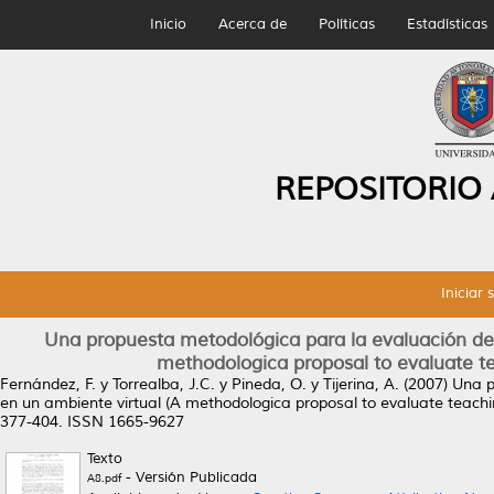
Inicio
Acerca de
Políticas
Estadísticas
REPOSITORIO
Iniciar 
Una propuesta metodológica para la evaluación de
methodologica proposal to evaluate te
Fernández, F.
y
Torrealba, J.C.
y
Pineda, O.
y
Tijerina, A.
(2007)
Una p
en un ambiente virtual (A methodologica proposal to evaluate teachin
377-404. ISSN 1665-9627
Texto
- Versión Publicada
A8.pdf