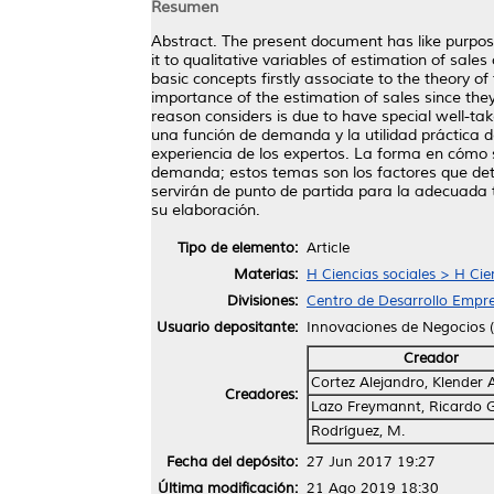
Resumen
Abstract. The present document has like purpose 
it to qualitative variables of estimation of sale
basic concepts firstly associate to the theory 
importance of the estimation of sales since they
reason considers is due to have special well-ta
una función de demanda y la utilidad práctica de
experiencia de los expertos. La forma en cómo s
demanda; estos temas son los factores que det
servirán de punto de partida para la adecuada t
su elaboración.
Tipo de elemento:
Article
Materias:
H Ciencias sociales > H Cie
Divisiones:
Centro de Desarrollo Empre
Usuario depositante:
Innovaciones de Negocios
Creador
Cortez Alejandro, Klender 
Creadores:
Lazo Freymannt, Ricardo G
Rodríguez, M.
Fecha del depósito:
27 Jun 2017 19:27
Última modificación:
21 Ago 2019 18:30