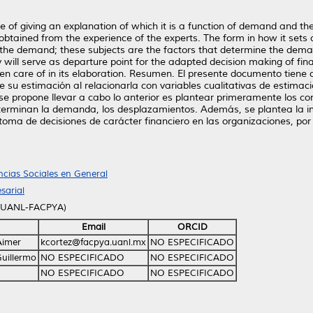
of giving an explanation of which it is a function of demand and the p
s obtained from the experience of the experts. The form in how it sets o
of the demand; these subjects are the factors that determine the dema
 will serve as departure point for the adapted decision making of fina
ken care of in its elaboration. Resumen. El presente documento tiene 
 su estimación al relacionarla con variables cualitativas de estimaci
e propone llevar a cabo lo anterior es plantear primeramente los con
erminan la demanda, los desplazamientos. Además, se plantea la im
oma de decisiones de carácter financiero en las organizaciones, por
ncias Sociales en General
sarial
 (UANL-FACPYA)
Email
ORCID
Aimer
kcortez@facpya.uanl.mx
NO ESPECIFICADO
uillermo
NO ESPECIFICADO
NO ESPECIFICADO
NO ESPECIFICADO
NO ESPECIFICADO