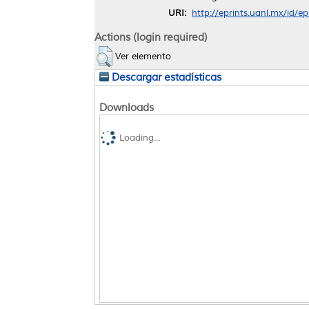
URI:
http://eprints.uanl.mx/id/e
Actions (login required)
Ver elemento
Descargar estadísticas
Downloads
Loading...