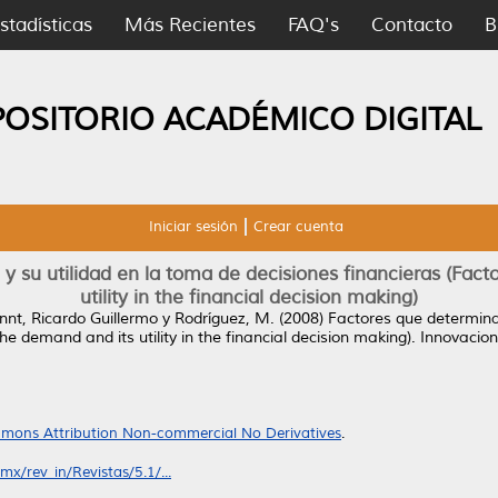
stadísticas
Más Recientes
FAQ's
Contacto
B
POSITORIO ACADÉMICO DIGITAL
Iniciar sesión
Crear cuenta
 su utilidad en la toma de decisiones financieras (Fact
utility in the financial decision making)
nt, Ricardo Guillermo
y
Rodríguez, M.
(2008)
Factores que determina
e demand and its utility in the financial decision making).
Innovacione
mons Attribution Non-commercial No Derivatives
.
x/rev_in/Revistas/5.1/...