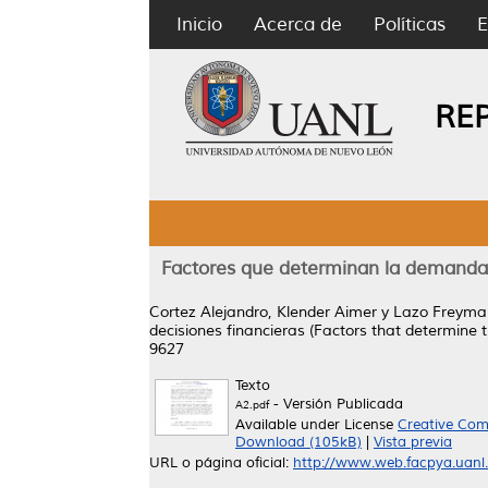
Inicio
Acerca de
Políticas
E
RE
Factores que determinan la demanda y
Cortez Alejandro, Klender Aimer
y
Lazo Freyman
decisiones financieras (Factors that determine th
9627
Texto
- Versión Publicada
A2.pdf
Available under License
Creative Com
Download (105kB)
|
Vista previa
URL o página oficial:
http://www.web.facpya.uanl.m