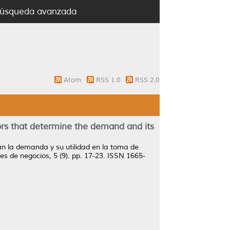
úsqueda avanzada
Atom
RSS 1.0
RSS 2.0
ors that determine the demand and its
n la demanda y su utilidad en la toma de
s de negocios, 5 (9). pp. 17-23. ISSN 1665-