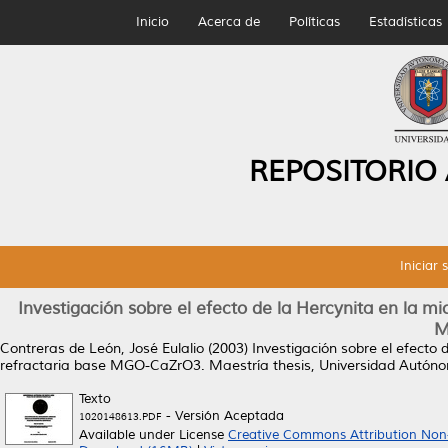
Inicio
Acerca de
Políticas
Estadísticas
REPOSITORIO
Iniciar 
Investigación sobre el efecto de la Hercynita en la m
M
Contreras de León, José Eulalio
(2003)
Investigación sobre el efecto
refractaria base MGO-CaZrO3.
Maestría thesis, Universidad Autón
Texto
- Versión Aceptada
1020148613.PDF
Available under License
Creative Commons Attribution Non