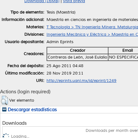
Download (16MB)
|
Vista previa
Tipo de elemento:
Tesis (Maestría)
Información adicional:
Maestría en ciencias en ingeniería de materiales
Materias:
T Tecnología > TN Ingeniería Minera. Metalurgi
Divisiones:
Ingeniería Mecánica y Eléctrica > Maestría en C
Usuario depositante:
Admin Eprints
Creador
Email
Creadores:
Contreras de León, José Eulalio
NO ESPECIFI
Fecha del depósito:
25 Ago 2011 04:48
Última modificación:
28 Nov 2019 20:11
URI:
http://eprints.uanl.mx/id/eprint/1249
Actions (login required)
Ver elemento
Descargar estadísticas
Downloads
Downloads per month over
Loading...