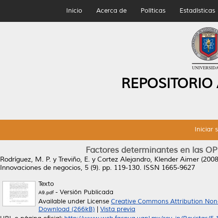
Inicio
Acerca de
Políticas
Estadísticas
REPOSITORIO
Iniciar 
Factores determinantes en las OPI 
Rodríguez, M. P.
y
Treviño, E.
y
Cortez Alejandro, Klender Aimer
(200
Innovaciones de negocios, 5 (9). pp. 119-130. ISSN 1665-9627
Texto
- Versión Publicada
A9.pdf
Available under License
Creative Commons Attribution Non
Download (266kB)
|
Vista previa