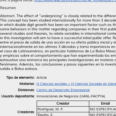
URL o página oficial:
http://www.web.facpya.uanl.mx/rev_in/Revistas/5.1/
Resumen
Abstract. The effect of “underpricing” is closely related to the differen
This concept has been studied internationally for more than 3 decades 
in which double digit growth has been an important factor such as t
some behaviors in this matter regarding companies in their first public
several studies and theories, to relate variables in international co
in this investigation will aim to have a successful initial public offe
entre el precio de salida de una acción en su oferta pública inicial y 
internacionalmente en las ultimas 3 décadas y toma importancia en 
el caso de Latinoamérica, en particular hablamos de La Bolsa Mexic
y empíricas sobre el comportamiento que han experimentado las empr
exhaustivo sino enmarca las principales investigaciones en materia d
fenómeno. Además, las conclusiones y pasos siguientes en la investi
salida a Bolsa exitosa.
Tipo de elemento:
Article
Materias:
H Ciencias sociales > H Ciencias Sociales en Gene
Divisiones:
Centro de Desarrollo Empresarial
Usuario depositante:
Innovaciones de Negocios (UANL-FACPYA)
Creador
Email
Rodríguez, M. P.
NO ESPECIFIC
Creadores:
Treviño, E.
NO ESPECIFIC