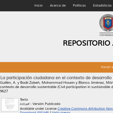
Inicio
Acerca de
Políticas
Estadísticas
REPOSITORIO
Iniciar 
La participación ciudadana en el contexto de desarrollo 
Guillén, A.
y
Badii Zabeh, Mohammad Hosein
y
Blanco Jiménez, Món
contexto de desarrollo sustentable (Civil participation in sustainable
9627
Texto
- Versión Publicada
A10.pdf
Available under License
Creative Commons Attribution Non
Download (581kB)
|
Vista previa