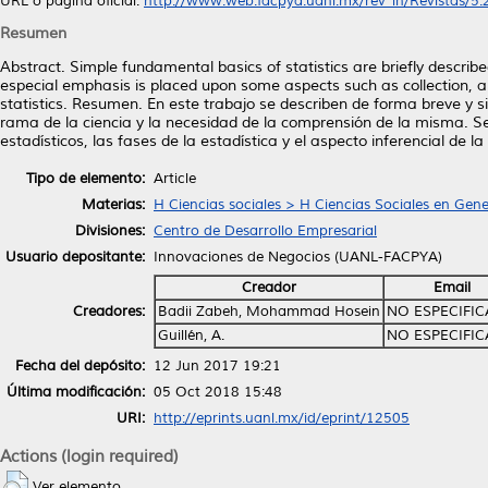
URL o página oficial:
http://www.web.facpya.uanl.mx/rev_in/Revistas/5.2/
Resumen
Abstract. Simple fundamental basics of statistics are briefly describe
especial emphasis is placed upon some aspects such as collection, an
statistics. Resumen. En este trabajo se describen de forma breve y 
rama de la ciencia y la necesidad de la comprensión de la misma. Se p
estadísticos, las fases de la estadística y el aspecto inferencial de l
Tipo de elemento:
Article
Materias:
H Ciencias sociales > H Ciencias Sociales en Gene
Divisiones:
Centro de Desarrollo Empresarial
Usuario depositante:
Innovaciones de Negocios (UANL-FACPYA)
Creador
Email
Creadores:
Badii Zabeh, Mohammad Hosein
NO ESPECIFI
Guillén, A.
NO ESPECIFI
Fecha del depósito:
12 Jun 2017 19:21
Última modificación:
05 Oct 2018 15:48
URI:
http://eprints.uanl.mx/id/eprint/12505
Actions (login required)
Ver elemento