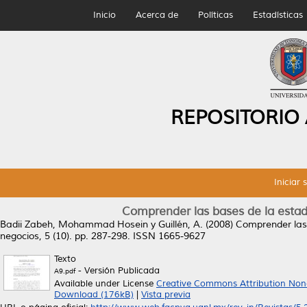
Inicio
Acerca de
Políticas
Estadísticas
REPOSITORIO
Iniciar 
Comprender las bases de la estadís
Badii Zabeh, Mohammad Hosein
y
Guillén, A.
(2008)
Comprender las b
negocios, 5 (10). pp. 287-298. ISSN 1665-9627
Texto
- Versión Publicada
A9.pdf
Available under License
Creative Commons Attribution Non
Download (176kB)
|
Vista previa