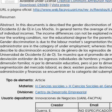
Available under License
Creative Commons Attribution Non
Download (260kB)
|
Vista previa
URL o página oficial:
http://www.web.facpya.uanl.mx/rev_in/Revistas/6.1/
Resumen
Abstract. In this documents is described the gender discrimination o
Occidente (U de O) in Los Mochis. In general terms the average of in
of individual incomes. The income differences can not be explained ne
nor the working condition, nor the educational degree for the parent
Gender discrimination is due to the labour market’s segmentation that
administrator are in the category of under employment; whereas th
describe la discriminación económica de género de los egresados de 
Universidad de Occidente (U de O). Se muestra que el promedio de in
desviación estándar de los ingresos individuales de hombres y mujeres
dimensión familiar, ni por la dimensión educativa, pero sí por la dim
segmentación del mercado laboral, es decir, existen puestos destinad
administración y finanzas se encuentran en la categoría del subempl
Tipo de elemento:
Article
Materias:
H Ciencias sociales > H Ciencias Sociales en Gene
Divisiones:
Centro de Desarrollo Empresarial
Usuario depositante:
Innovaciones de Negocios (UANL-FACPYA)
Creador
Email
Guerra, E.
NO ESPECIFICADO