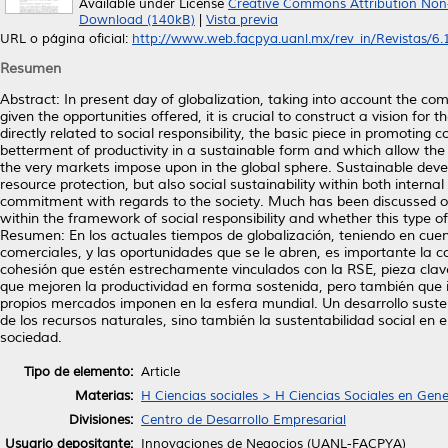
Available under License
Creative Commons Attribution Non
Download (140kB)
|
Vista previa
URL o página oficial:
http://www.web.facpya.uanl.mx/rev_in/Revistas/6.1/
Resumen
Abstract: In present day of globalization, taking into account the c
given the opportunities offered, it is crucial to construct a vision f
directly related to social responsibility, the basic piece in promoting 
betterment of productivity in a sustainable form and which allow the
the very markets impose upon in the global sphere. Sustainable deve
resource protection, but also social sustainability within both interna
commitment with regards to the society. Much has been discussed o
within the framework of social responsibility and whether this type
Resumen: En los actuales tiempos de globalización, teniendo en cu
comerciales, y las oportunidades que se le abren, es importante la c
cohesión que estén estrechamente vinculados con la RSE, pieza clave 
que mejoren la productividad en forma sostenida, pero también que i
propios mercados imponen en la esfera mundial. Un desarrollo suste
de los recursos naturales, sino también la sustentabilidad social en
sociedad.
Tipo de elemento:
Article
Materias:
H Ciencias sociales > H Ciencias Sociales en Gene
Divisiones:
Centro de Desarrollo Empresarial
Usuario depositante:
Innovaciones de Negocios (UANL-FACPYA)