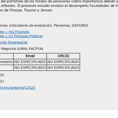
 del portafolio de los fondos de pensiones cobra importancia debido 
s afiliados. El presente estudio analiza el desempeño Sociedades de 
ces de Sharpe, Treynor y Jensen.
ones, Indicadores de evaluación, Pensiones, SIEFORES
ales > HG Finanzas
les > HJ Finanzas Públicas
rollo Empresarial
e Negocios (UANL-FACPYA)
r
Email
ORCID
umberto
NO ESPECIFICADO
NO ESPECIFICADO
NO ESPECIFICADO
NO ESPECIFICADO
:33
:21
anl.mx/id/eprint/12525