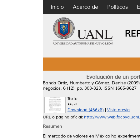
Inicio
Acerca de
Políticas
E
RE
Evaluación de un port
Banda Ortiz, Humberto
y
Gómez, Denise
(2009
negocios, 6 (12). pp. 303-323. ISSN 1665-9627
Texto
A9.pdf
Download (466kB)
|
Vista previa
URL o página oficial:
http://www.web.facpya.uanl.m
Resumen
El mercado de valores en México ha experiment