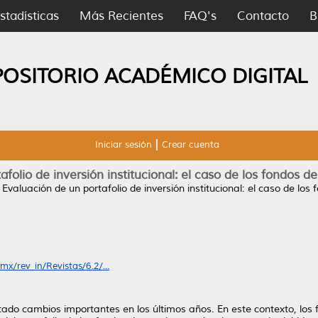
stadísticas
Más Recientes
FAQ's
Contacto
B
POSITORIO ACADÉMICO DIGITAL
Iniciar sesión
Crear cuenta
afolio de inversión institucional: el caso de los fondos 
)
Evaluación de un portafolio de inversión institucional: el caso de lo
x/rev_in/Revistas/6.2/...
ado cambios importantes en los últimos años. En este contexto, lo