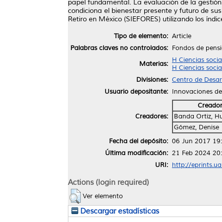
papel fundamental. La evaluación de la gestión
condiciona el bienestar presente y futuro de su
Retiro en México (SIEFORES) utilizando los índi
Tipo de elemento:
Article
Palabras claves no controlados:
Fondos de pensi
H Ciencias soci
Materias:
H Ciencias socia
Divisiones:
Centro de Desar
Usuario depositante:
Innovaciones d
Creado
Creadores:
Banda Ortiz, H
Gómez, Denise
Fecha del depósito:
06 Jun 2017 19
Última modificación:
21 Feb 2024 20
URI:
http://eprints.u
Actions (login required)
Ver elemento
Descargar estadísticas