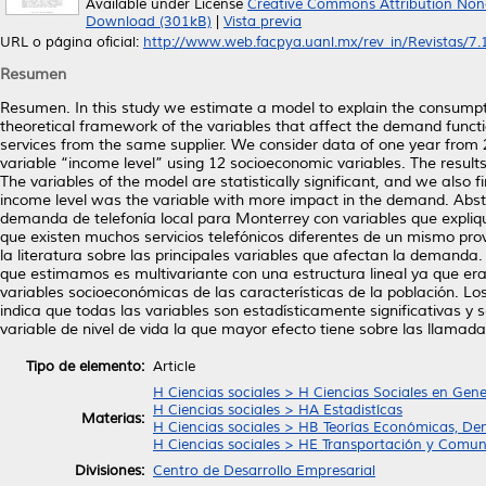
Available under License
Creative Commons Attribution Non
Download (301kB)
|
Vista previa
URL o página oficial:
http://www.web.facpya.uanl.mx/rev_in/Revistas/7.1/
Resumen
Resumen. In this study we estimate a model to explain the consumpti
theoretical framework of the variables that affect the demand functi
services from the same supplier. We consider data of one year from 
variable “income level” using 12 socioeconomic variables. The results 
The variables of the model are statistically significant, and we also
income level was the variable with more impact in the demand. Abst
demanda de telefonía local para Monterrey con variables que expliqu
que existen muchos servicios telefónicos diferentes de un mismo prov
la literatura sobre las principales variables que afectan la demand
que estimamos es multivariante con una estructura lineal ya que era 
variables socioeconómicas de las características de la población. Los
indica que todas las variables son estadísticamente significativas y
variable de nivel de vida la que mayor efecto tiene sobre las llamada
Tipo de elemento:
Article
H Ciencias sociales > H Ciencias Sociales en Gene
H Ciencias sociales > HA Estadistícas
Materias:
H Ciencias sociales > HB Teorías Económicas, De
H Ciencias sociales > HE Transportación y Comun
Divisiones:
Centro de Desarrollo Empresarial