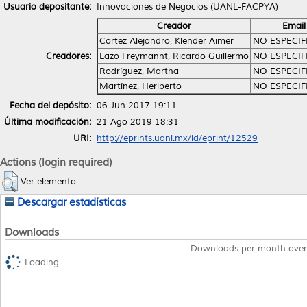
Usuario depositante:
Innovaciones de Negocios (UANL-FACPYA)
Creador
Email
Cortez Alejandro, Klender Aimer
NO ESPECI
Creadores:
Lazo Freymannt, Ricardo Guillermo
NO ESPECI
Rodríguez, Martha
NO ESPECI
Martínez, Heriberto
NO ESPECI
Fecha del depósito:
06 Jun 2017 19:11
Última modificación:
21 Ago 2019 18:31
URI:
http://eprints.uanl.mx/id/eprint/12529
Actions (login required)
Ver elemento
Descargar estadísticas
Downloads
Downloads per month over
Loading...