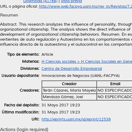
Download (417kB)
|
Vista previa
URL o página oficial:
http://www.web.facpya.uanl.mx/rev_in/Revistas/7.2/
Resumen
Abstract. This research analyzes the influence of personality, through
organizational citizenship. The analysis shows the direct influence of 
development of organizational citizenship behaviors. Resumen. En est
vertientes de auto regulación y Autoestima en los comportamientos e
influencia directa de la autoestima y el autocontrol en los comporta
Tipo de elemento:
Article
Materias:
H Ciencias sociales > H Ciencias Sociales en Gene
Divisiones:
Centro de Desarrollo Empresarial
Usuario depositante:
Innovaciones de Negocios (UANL-FACPYA)
Creador
Email
Creadores:
Terán Cázares, María Mayela
NO ESPECIFICAD
Mendoza Gómez, Joel
NO ESPECIFICAD
Fecha del depósito:
31 Mayo 2017 19:23
Última modificación:
31 Mayo 2017 19:23
URI:
http://eprints.uanl.mx/id/eprint/12539
Actions (login required)