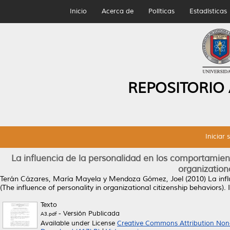
Inicio
Acerca de
Políticas
Estadísticas
REPOSITORIO
Iniciar 
La influencia de la personalidad en los comportamient
organizationa
Terán Cázares, María Mayela
y
Mendoza Gómez, Joel
(2010)
La inf
(The influence of personality in organizational citizenship behaviors).
I
Texto
- Versión Publicada
A3.pdf
Available under License
Creative Commons Attribution Non