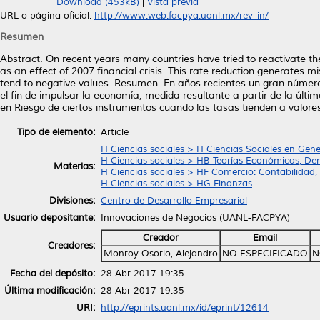
Download (453kB)
|
Vista previa
URL o página oficial:
http://www.web.facpya.uanl.mx/rev_in/
Resumen
Abstract. On recent years many countries have tried to reactivate th
as an effect of 2007 financial crisis. This rate reduction generates m
tend to negative values. Resumen. En años recientes un gran número
el fin de impulsar la economía, medida resultante a partir de la últim
en Riesgo de ciertos instrumentos cuando las tasas tienden a valore
Tipo de elemento:
Article
H Ciencias sociales > H Ciencias Sociales en Gene
H Ciencias sociales > HB Teorías Económicas, De
Materias:
H Ciencias sociales > HF Comercio: Contabilidad
H Ciencias sociales > HG Finanzas
Divisiones:
Centro de Desarrollo Empresarial
Usuario depositante:
Innovaciones de Negocios (UANL-FACPYA)
Creador
Email
Creadores:
Monroy Osorio, Alejandro
NO ESPECIFICADO
N
Fecha del depósito:
28 Abr 2017 19:35
Última modificación:
28 Abr 2017 19:35
URI:
http://eprints.uanl.mx/id/eprint/12614