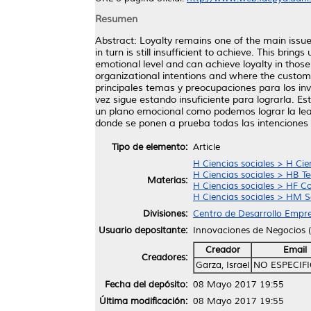
Resumen
Abstract: Loyalty remains one of the main issues
in turn is still insufficient to achieve. This bri
emotional level and can achieve loyalty in thos
organizational intentions and where the custome
principales temas y preocupaciones para los inve
vez sigue estando insuficiente para lograrla. Es
un plano emocional como podemos lograr la leal
donde se ponen a prueba todas las intenciones o
Tipo de elemento:
Article
H Ciencias sociales > H Cie
H Ciencias sociales > HB T
Materias:
H Ciencias sociales > HF C
H Ciencias sociales > HM So
Divisiones:
Centro de Desarrollo Empre
Usuario depositante:
Innovaciones de Negocios
Creador
Email
Creadores:
Garza, Israel
NO ESPECIF
Fecha del depósito:
08 Mayo 2017 19:55
Última modificación:
08 Mayo 2017 19:55