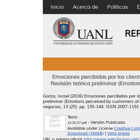
Inicio
Acerca de
Políticas
E
RE
Emociones percibidas por los cliente
Revisión teórica preliminar (Emotion
Garza, Israel
(2016)
Emociones percibidas por los
preliminar (Emotions perceived by customers at s
negocios, 13 (25). pp. 135-144. ISSN 2007-1191
Texto
- Versión Publicada
13.25 A7.pdf
Available under License
Creative Com
Download (160kB)
|
Vista previa
URL o página oficial:
http://www.web.facpya.uanl.