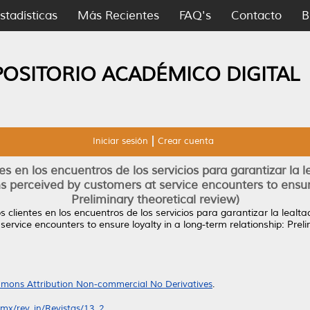
stadísticas
Más Recientes
FAQ's
Contacto
B
POSITORIO ACADÉMICO DIGITAL
Iniciar sesión
Crear cuenta
s en los encuentros de los servicios para garantizar la l
s perceived by customers at service encounters to ensure
Preliminary theoretical review)
 clientes en los encuentros de los servicios para garantizar la lealta
ervice encounters to ensure loyalty in a long-term relationship: Preli
mons Attribution Non-commercial No Derivatives
.
mx/rev_in/Revistas/13_2...