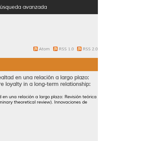
úsqueda avanzada
Atom
RSS 1.0
RSS 2.0
ealtad en una relación a largo plazo:
 loyalty in a long-term relationship:
d en una relación a largo plazo: Revisión teórica
minary theoretical review).
Innovaciones de