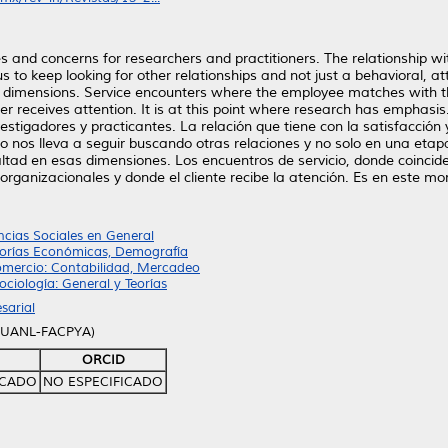
 and concerns for researchers and practitioners. The relationship with
ngs us to keep looking for other relationships and not just a behavioral, 
e dimensions. Service encounters where the employee matches with th
r receives attention. It is at this point where research has emphasi
stigadores y practicantes. La relación que tiene con la satisfacción y 
to nos lleva a seguir buscando otras relaciones y no solo en una etapa
tad en esas dimensiones. Los encuentros de servicio, donde coincide
rganizacionales y donde el cliente recibe la atención. Es en este mo
ncias Sociales en General
eorías Económicas, Demografía
omercio: Contabilidad, Mercadeo
ciología: General y Teorías
sarial
 (UANL-FACPYA)
ORCID
ICADO
NO ESPECIFICADO