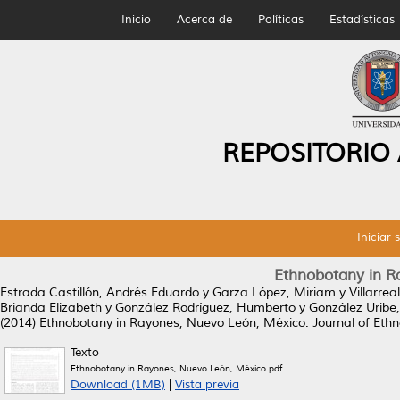
Inicio
Acerca de
Políticas
Estadísticas
REPOSITORIO
Iniciar 
Ethnobotany in R
Estrada Castillón, Andrés Eduardo
y
Garza López, Miriam
y
Villarrea
Brianda Elizabeth
y
González Rodríguez, Humberto
y
González Uribe,
(2014)
Ethnobotany in Rayones, Nuevo León, México.
Journal of Ethn
Texto
Ethnobotany in Rayones, Nuevo León, México.pdf
Download (1MB)
|
Vista previa