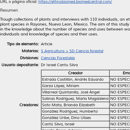
URL o página oficial:
https://ethnobiomed.biomedcentral.com/
Resumen
Trough collections of plants and interviews with 110 individuals, an
plant species in Rayones, Nuevo Leon, Mexico. The aim of this study 
in the knowledge about the number of species and uses between wom
individuals and knowledge of species and their uses.
Tipo de elemento:
Article
Materias:
S Agricultura > SD Ciencia forestal
Divisiones:
Ciencias Forestales
Usuario depositante:
Dr Israel Cantu Silva
Creador
Ema
Estrada Castillón, Andrés Eduardo
NO ESPEC
Garza López, Miriam
NO ESPEC
Villarreal Quintanilla, José Ángel
NO ESPEC
Salinas Rodríguez, María Magdalena
NO ESPEC
Creadores:
Soto Mata, Brianda Elizabeth
NO ESPEC
González Rodríguez, Humberto
NO ESPEC
González Uribe, Dino Ulises
NO ESPEC
Cantú Silva, Israel
NO ESPEC