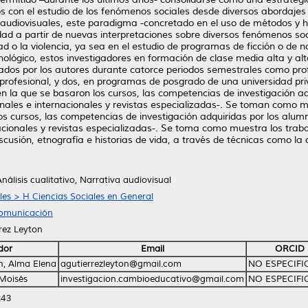
ios con el estudio de los fenómenos sociales desde diversos abordajes 
s audiovisuales, este paradigma -concretado en el uso de métodos y h
idad a partir de nuevas interpretaciones sobre diversos fenómenos so
ad o la violencia, ya sea en el estudio de programas de ficción o de 
ológico, estos investigadores en formación de clase media alta y al
grados por los autores durante catorce periodos semestrales como pro
de profesional, y dos, en programas de posgrado de una universidad p
 en la que se basaron los cursos, las competencias de investigación a
nales e internacionales y revistas especializadas-. Se toman como mu
s cursos, las competencias de investigación adquiridas por los alumn
acionales y revistas especializadas-. Se toma como muestra los trab
discusión, etnografía e historias de vida, a través de técnicas como la
álisis cualitativo, Narrativa audiovisual
les > H Ciencias Sociales en General
Comunicación
rrez Leyton
dor
Email
ORCID
n, Alma Elena
agutierrezleyton@gmail.com
NO ESPECIF
 Moisés
investigacion.cambioeducativo@gmail.com
NO ESPECIF
:43