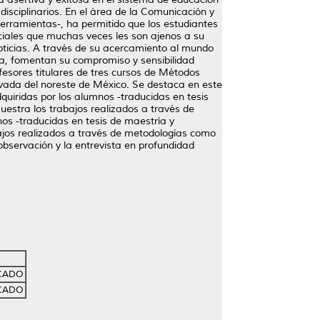
disciplinarios. En el área de la Comunicación y
erramientas-, ha permitido que los estudiantes
ciales que muchas veces les son ajenos a su
noticias. A través de su acercamiento al mundo
ta, fomentan su compromiso y sensibilidad
fesores titulares de tres cursos de Métodos
rivada del noreste de México. Se destaca en este
dquiridas por los alumnos -traducidas en tesis
estra los trabajos realizados a través de
os -traducidas en tesis de maestría y
ajos realizados a través de metodologías como
 observación y la entrevista en profundidad
ICADO
ICADO