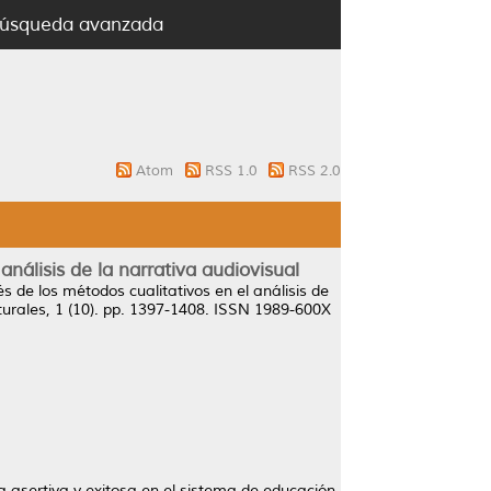
úsqueda avanzada
Atom
RSS 1.0
RSS 2.0
nálisis de la narrativa audiovisual
 de los métodos cualitativos en el análisis de
turales, 1 (10). pp. 1397-1408. ISSN 1989-600X
a asertiva y exitosa en el sistema de educación