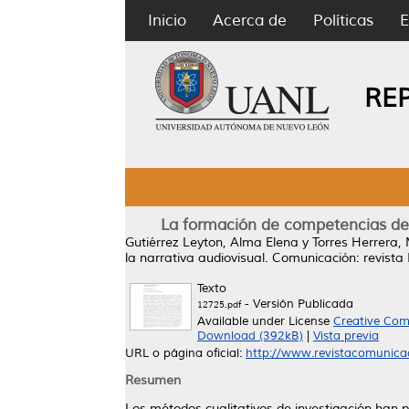
Inicio
Acerca de
Políticas
E
RE
La formación de competencias de in
Gutiérrez Leyton, Alma Elena
y
Torres Herrera,
la narrativa audiovisual.
Comunicación: revista I
Texto
- Versión Publicada
12725.pdf
Available under License
Creative Com
Download (392kB)
|
Vista previa
URL o página oficial:
http://www.revistacomunicac
Resumen
Los métodos cualitativos de investigación han p