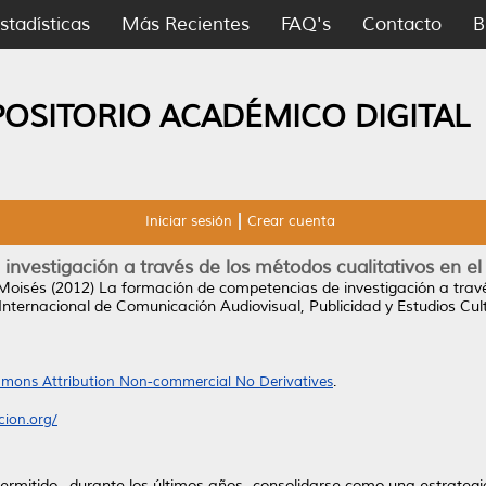
stadísticas
Más Recientes
FAQ's
Contacto
B
POSITORIO ACADÉMICO DIGITAL
Iniciar sesión
Crear cuenta
vestigación a través de los métodos cualitativos en el a
 Moisés
(2012)
La formación de competencias de investigación a través
nternacional de Comunicación Audiovisual, Publicidad y Estudios Cul
mons Attribution Non-commercial No Derivatives
.
ion.org/
ermitido –durante los últimos años- consolidarse como una estrategi