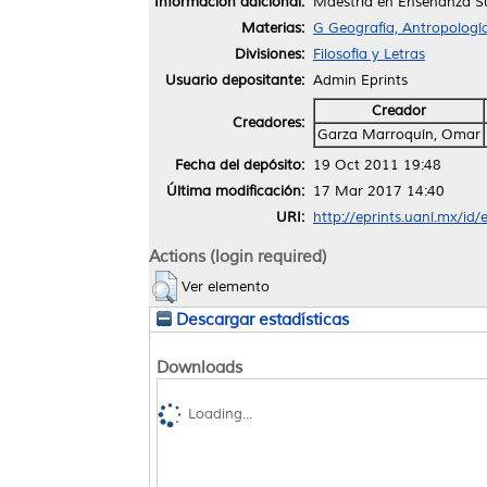
Información adicional:
Maestría en Enseñanza S
Materias:
G Geografía, Antropologí
Divisiones:
Filosofía y Letras
Usuario depositante:
Admin Eprints
Creador
Creadores:
Garza Marroquín, Omar
Fecha del depósito:
19 Oct 2011 19:48
Última modificación:
17 Mar 2017 14:40
URI:
http://eprints.uanl.mx/id/
Actions (login required)
Ver elemento
Descargar estadísticas
Downloads
Loading...