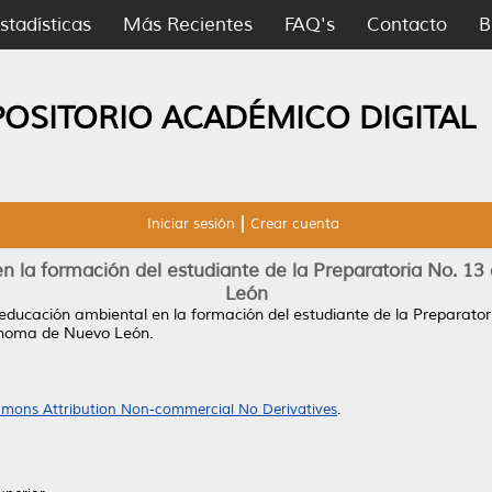
stadísticas
Más Recientes
FAQ's
Contacto
B
POSITORIO ACADÉMICO DIGITAL
Iniciar sesión
Crear cuenta
en la formación del estudiante de la Preparatoria No. 
León
a educación ambiental en la formación del estudiante de la Preparat
ónoma de Nuevo León.
mons Attribution Non-commercial No Derivatives
.