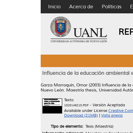
Inicio
Acerca de
Políticas
E
RE
Influencia de la educación ambiental 
Garza Marroquín, Omar
(2003)
Influencia de l
Nuevo León.
Maestría thesis, Universidad Aut
Texto
- Versión Aceptada
1020149210.PDF
Available under License
Creative Com
Download (21MB)
|
Vista previa
Tipo de elemento:
Tesis (Maestría)