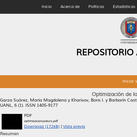
Inicio
Acerca de
Políticas
Estadísticas
REPOSITORIO
Iniciar 
Optimización de la
Garza Suárez, María Magdalena
y
Kharisov, Boris I.
y
Barbarín Cast
UANL, 6 (1). ISSN 1405-9177
PDF
optimizacionyoduro.pdf
Download (172kB)
|
Vista previa
Resumen