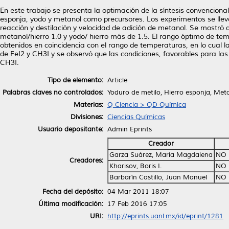
En este trabajo se presenta la optimación de la síntesis convencional 
esponja, yodo y metanol como precursores. Los experimentos se lle
reacción y destilación y velocidad de adición de metanol. Se mostró 
metanol/hierro 1.0 y yodo/ hierro más de 1.5. El rango óptimo de te
obtenidos en coincidencia con el rango de temperaturas, en lo cual l
de FeI2 y CH3I y se observó que las condiciones, favorables para las
CH3I.
Tipo de elemento:
Article
Palabras claves no controlados:
Yoduro de metilo, Hierro esponja, Met
Materias:
Q Ciencia > QD Química
Divisiones:
Ciencias Químicas
Usuario depositante:
Admin Eprints
Creador
Garza Suárez, María Magdalena
NO 
Creadores:
Kharisov, Boris I.
NO 
Barbarín Castillo, Juan Manuel
NO 
Fecha del depósito:
04 Mar 2011 18:07
Última modificación:
17 Feb 2016 17:05
URI:
http://eprints.uanl.mx/id/eprint/1281