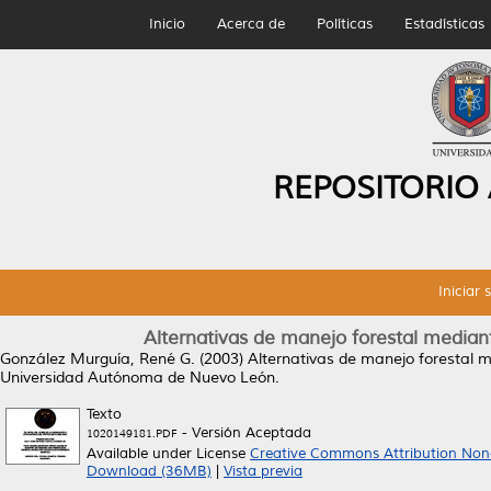
Inicio
Acerca de
Políticas
Estadísticas
REPOSITORIO
Iniciar 
Alternativas de manejo forestal mediant
González Murguía, René G.
(2003)
Alternativas de manejo forestal me
Universidad Autónoma de Nuevo León.
Texto
- Versión Aceptada
1020149181.PDF
Available under License
Creative Commons Attribution Non
Download (36MB)
|
Vista previa