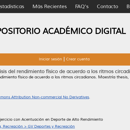
stadísticas
Más Recientes
FAQ's
Contacto
B
POSITORIO ACADÉMICO DIGITAL
Iniciar sesión
Crear cuenta
isis del rendimiento físico de acuerdo a los ritmos circad
ndimiento físico de acuerdo a los ritmos circadianos.
Maestría thesis,
mons Attribution Non-commercial No Derivatives
.
Ejercicio con Acentuación en Deporte de Alto Rendimiento
a, Recreación > GV Deportes y Recreación