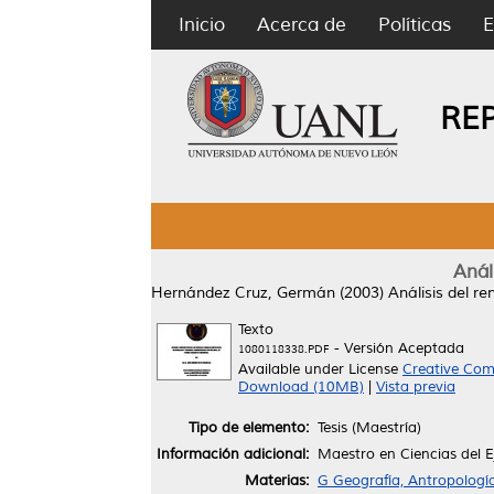
Inicio
Acerca de
Políticas
E
RE
Anál
Hernández Cruz, Germán
(2003)
Análisis del re
Texto
- Versión Aceptada
1080118338.PDF
Available under License
Creative Com
Download (10MB)
|
Vista previa
Tipo de elemento:
Tesis (Maestría)
Información adicional:
Maestro en Ciencias del 
Materias:
G Geografía, Antropologí