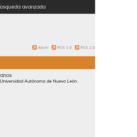
úsqueda avanzada
Atom
RSS 1.0
RSS 2.0
ianos
 Universidad Autónoma de Nuevo León.