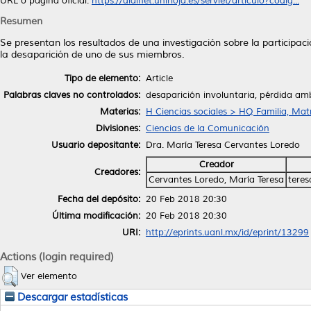
URL o página oficial:
https://dialnet.unirioja.es/servlet/articulo?codig...
Resumen
Se presentan los resultados de una investigación sobre la participac
la desaparición de uno de sus miembros.
Tipo de elemento:
Article
Palabras claves no controlados:
desaparición involuntaria, pérdida ambi
Materias:
H Ciencias sociales > HQ Familia, Ma
Divisiones:
Ciencias de la Comunicación
Usuario depositante:
Dra. María Teresa Cervantes Loredo
Creador
Creadores:
Cervantes Loredo, María Teresa
teres
Fecha del depósito:
20 Feb 2018 20:30
Última modificación:
20 Feb 2018 20:30
URI:
http://eprints.uanl.mx/id/eprint/13299
Actions (login required)
Ver elemento
Descargar estadísticas