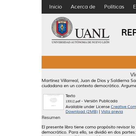
Inicio
Acerca de
Políticas
E
RE
Ví
Martínez Villarreal, Juan de Dios
y
Saldierna S
ciudadana en un contexto democrático.
Argumen
Texto
- Versión Publicada
13312.pdf
Available under License
Creative Com
Download (2MB)
|
Vista previa
Resumen
El presente libro tiene como propósito revisar l
democrático. Para ello, se dividió en dos partes