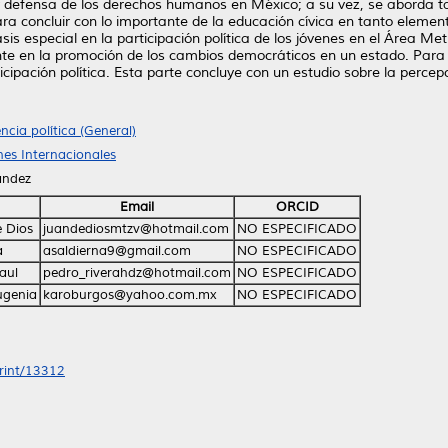
 y defensa de los derechos humanos en México; a su vez, se aborda t
ara concluir con lo importante de la educación cívica en tanto eleme
s especial en la participación política de los jóvenes en el Área Me
e en la promoción de los cambios democráticos en un estado. Para ell
rticipación política. Esta parte concluye con un estudio sobre la perce
encia política (General)
ones Internacionales
ández
Email
ORCID
e Dios
juandediosmtzv@hotmail.com
NO ESPECIFICADO
a
asaldierna9@gmail.com
NO ESPECIFICADO
aul
pedro_riverahdz@hotmail.com
NO ESPECIFICADO
ugenia
karoburgos@yahoo.com.mx
NO ESPECIFICADO
print/13312