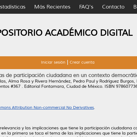
stadísticas
Más Recientes
FAQ's
Contacto
B
POSITORIO ACADÉMICO DIGITAL
Iniciar sesión
Crear cuenta
as de participación ciudadana en un contexto democráti
alas, Alma Rosa
y
Rivera Hernández, Pedro Paul
y
Rodríguez Burgos,
tos #367 . Editorial Fontamara, Ciudad de México. ISBN 97860773
mons Attribution Non-commercial No Derivatives
.
a relevancia y las implicaciones que tiene la participación ciudadana
: en la primera se toca el tema de las implicaciones que tiene la part