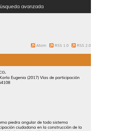
úsqueda avanzada
Atom
RSS 1.0
RSS 2.0
co.
 Karla Eugenia
(2017)
Vías de participación
64108
 como piedra angular de todo sistema
icipación ciudadana en la construcción de la