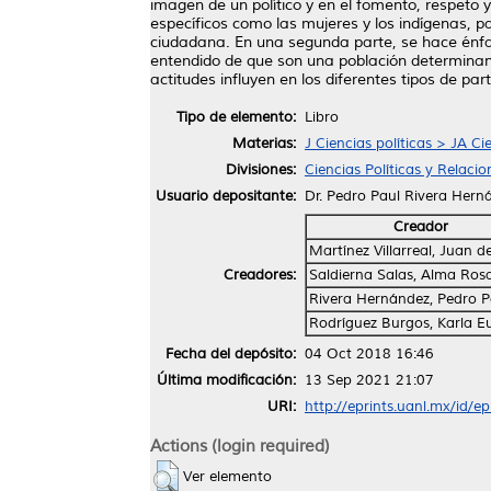
imagen de un político y en el fomento, respeto
específicos como las mujeres y los indígenas, p
ciudadana. En una segunda parte, se hace énfasi
entendido de que son una población determinant
actitudes influyen en los diferentes tipos de pa
Tipo de elemento:
Libro
Materias:
J Ciencias políticas > JA Ci
Divisiones:
Ciencias Políticas y Relaci
Usuario depositante:
Dr. Pedro Paul Rivera Hern
Creador
Martínez Villarreal, Juan d
Creadores:
Saldierna Salas, Alma Ros
Rivera Hernández, Pedro P
Rodríguez Burgos, Karla E
Fecha del depósito:
04 Oct 2018 16:46
Última modificación:
13 Sep 2021 21:07
URI:
http://eprints.uanl.mx/id/e
Actions (login required)
Ver elemento