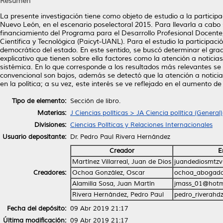
Resumen
La presente investigación tiene como objeto de estudio a la particip
Nuevo León, en el escenario poselectoral 2015. Para llevarla a cabo 
financiamiento del Programa para el Desarrollo Profesional Docente, 
Científica y Tecnológica (Paicyt-UANL). Para el estudio la participaci
democrático del estado. En este sentido, se buscó determinar el grado 
explicativo que tienen sobre ella factores como la atención a noticias
sistémica. En lo que corresponde a los resultados más relevantes se e
convencional son bajos, además se detectó que la atención a noticias 
en la política; a su vez, este interés se ve reflejado en el aumento de 
Tipo de elemento:
Sección de libro.
Materias:
J Ciencias políticas > JA Ciencia política (General)
Divisiones:
Ciencias Políticas y Relaciones Internacionales
Usuario depositante:
Dr. Pedro Paul Rivera Hernández
Creador
E
Martínez Villarreal, Juan de Dios
juandediosmtz
Creadores:
Ochoa González, Oscar
ochoa_abogad
Alamilla Sosa, Juan Martín
jmass_01@hotm
Rivera Hernández, Pedro Paul
pedro_riverahd
Fecha del depósito:
09 Abr 2019 21:17
Última modificación:
09 Abr 2019 21:17