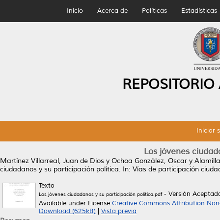
Inicio
Acerca de
Políticas
Estadísticas
REPOSITORIO
Iniciar 
Los jóvenes ciudada
Martínez Villarreal, Juan de Dios
y
Ochoa González, Oscar
y
Alamill
ciudadanos y su participación política.
In: Vías de participación ciud
Texto
- Versión Aceptad
Los jóvenes ciudadanos y su participación política.pdf
Available under License
Creative Commons Attribution Non
Download (625kB)
|
Vista previa