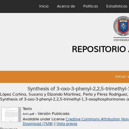
Inicio
Acerca de
Políticas
Estadísticas
REPOSITORIO
Iniciar 
Synthesis of 3-oxo-3-phenyl-2,2,5-trimethyl-
López Cortina, Susana
y
Elizondo Martínez, Perla
y
Pérez Rodríguez
Synthesis of 3-oxo-3-phenyl-2,2,5-trimethyl-1,3-oxaphosphorinanes an
Texto
- Versión Publicada
Art1.pdf
Available under License
Creative Commons Attribution Non
Download (7MB)
|
Vista previa