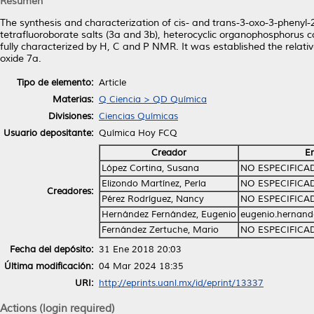
Resumen
The synthesis and characterization of cis- and trans-3-oxo-3-phenyl
tetrafluoroborate salts (3a and 3b), heterocyclic organophosphorus 
fully characterized by H, C and P NMR. It was established the relativ
oxide 7a.
Tipo de elemento:
Article
Materias:
Q Ciencia > QD Química
Divisiones:
Ciencias Químicas
Usuario depositante:
Química Hoy FCQ
Creador
E
López Cortina, Susana
NO ESPECIFICA
Elizondo Martínez, Perla
NO ESPECIFICA
Creadores:
Pérez Rodríguez, Nancy
NO ESPECIFICA
Hernández Fernández, Eugenio
eugenio.hernand
Fernández Zertuche, Mario
NO ESPECIFICA
Fecha del depósito:
31 Ene 2018 20:03
Última modificación:
04 Mar 2024 18:35
URI:
http://eprints.uanl.mx/id/eprint/13337
Actions (login required)