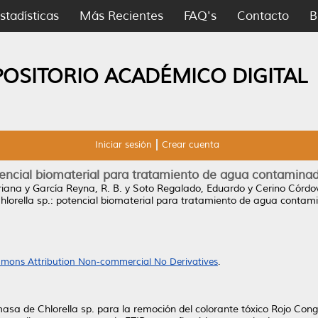
stadísticas
Más Recientes
FAQ's
Contacto
B
POSITORIO ACADÉMICO DIGITAL
Iniciar sesión
Crear cuenta
otencial biomaterial para tratamiento de agua contamina
riana
y
García Reyna, R. B.
y
Soto Regalado, Eduardo
y
Cerino Córdov
hlorella sp.: potencial biomaterial para tratamiento de agua contam
mons Attribution Non-commercial No Derivatives
.
iomasa de Chlorella sp. para la remoción del colorante tóxico Rojo 