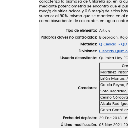
caracterizó la biomasa de Chlorella sp. en la q
mediante potenciometría se encontró que el pun
meq/g de sitios ácidos y 0.6 meq/g de sitios bá
superior al 90% misma que se mantiene en al me
como biosorbente de colorantes en agua contam
Tipo de elemento:
Article
Palabras claves no controlados:
Biosorción, Rojo
Materias:
Q Ciencia > QD
Divisiones:
Ciencias Químic
Usuario depositante:
Química Hoy F
Cre
Martínez Tristá
Liñán Montes, 
García Reyna, R
Creadores:
Soto Regalado,
Cerino Córdova,
Alcalá Rodrígu
Garza González
Fecha del depósito:
29 Ene 2018 16
Última modificación:
05 Nov 2021 20