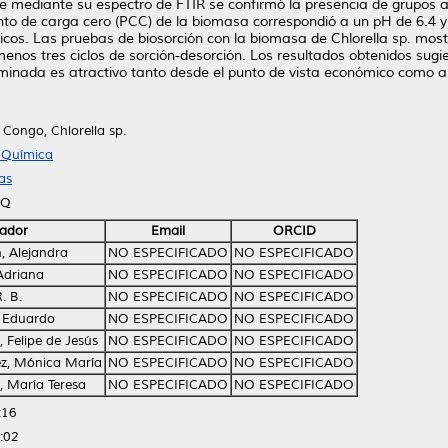
ue mediante su espectro de FTIR se confirmó la presencia de grupos am
to de carga cero (PCC) de la biomasa correspondió a un pH de 6.4 y l
sicos. Las pruebas de biosorción con la biomasa de Chlorella sp. most
nos tres ciclos de sorción-desorción. Los resultados obtenidos sugie
inada es atractivo tanto desde el punto de vista económico como a
 Congo, Chlorella sp.
 Química
as
CQ
ador
Email
ORCID
n, Alejandra
NO ESPECIFICADO
NO ESPECIFICADO
Adriana
NO ESPECIFICADO
NO ESPECIFICADO
. B.
NO ESPECIFICADO
NO ESPECIFICADO
 Eduardo
NO ESPECIFICADO
NO ESPECIFICADO
 Felipe de Jesús
NO ESPECIFICADO
NO ESPECIFICADO
ez, Mónica María
NO ESPECIFICADO
NO ESPECIFICADO
, María Teresa
NO ESPECIFICADO
NO ESPECIFICADO
:16
:02