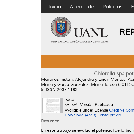
Inicio
Acerca de
Políticas
E
RE
Chlorella sp.: p
Martínez Tristán, Alejandra
y
Liñán Montes, Ad
María
y
Garza González, María Teresa
(2011)
C
5. ISSN 2007-1183
Texto
- Versión Publicada
Art1.pdf
Available under License
Creative Com
Download (4MB)
|
Vista previa
Resumen
En este trabajo se evaluó el potencial de la b