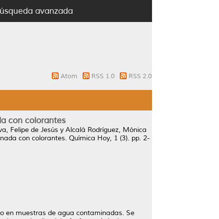
úsqueda avanzada
Atom
RSS 1.0
RSS 2.0
da con colorantes
a, Felipe de Jesús
y
Alcalá Rodríguez, Mónica
inada con colorantes.
Química Hoy, 1 (3). pp. 2-
Congo en muestras de agua contaminadas. Se