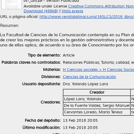
- Versión Publicada
047_Lara.pdf
Available under License
Creative Commons Attribution Non
Download (498kB)
|
Vista previa
URL o página oficial:
http://www.revistalatinacs.org/16SLCS/2016_libro/0
Resumen
La Facultad de Ciencias de la Comunicación contempla en su Plan de
de crear las mejores prácticas en la gestión administrativa y docent
una de ellas aplica, de acuerdo a su área de Conocimiento por los o
Tipo de elemento:
Article
Palabras claves no controlados:
Relaciones Públicas; Tutoría; calidad; 
Materias:
H Ciencias sociales > H Ciencias Socia
Divisiones:
Ciencias de la Comunicación
Usuario depositante:
Dra. Yolanda López Lara
Creador
López Lara, Yolanda
N
Creadores:
De la Fuente Valdez, Sergio Manuel
N
Cervantes Loredo, María Teresa
t
Fecha del depósito:
13 Feb 2018 20:05
Última modificación:
13 Feb 2018 20:05