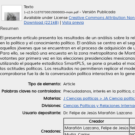
Texto
- Versión Publicada
1-s2.0-S1870730015000083-main.pdf
Available under License
Creative Commons Attribution Non
Download (221kB)
|
Vista previa
Resumen
El presente artículo presenta los resultados de un análisis sobre la r
en la política y el conocimiento político. El análisis se centra en el 
aquellos jóvenes que se encuentran en el proceso de adquisición de un
Para ello, se realizó una encuesta en la zona metropolitana de Mont
votantes por primera vez en las elecciones presidenciales mexicanas
utilizando el paquete estadístico SmartPLS, se pone a prueba el mod
las actitudes políticas. Los resultados no permitieron replicar el mo
comprobarse fue la de la conversación política interactiva en la gener
Tipo de elemento:
Article
Palabras claves no controlados:
Preciudadanos, interés en la política,
Materias:
J Ciencias políticas > JA Ciencia políti
Divisiones:
Ciencias Políticas y Relaciones Interna
Usuario depositante:
Dr. Felipe de Jesús Marañón Lazcano
Creador
Marañón Lazcano, Felipe de Jesús
fe
Creadores:
Muñiz, Carlos
NO