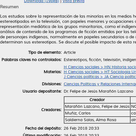
Download (198kB)
|
Vista previa
Resumen
Los estudios sobre la representación de las minorías en los medios
estereotipados en la televisión, con papeles menores y ocupaciones 
representación mediática de los grupos minoritarios, como el indígena
análisis de contenido de los programas de ficción emitidos por las 
de personajes indígenas, normalmente en papeles secundarios o de re
determinan sus estereotipos. Se discute el posible impacto de esta re
Tipo de elemento:
Article
Palabras claves no controlados:
Estereotipos, ficción, televisión, indíg
H Ciencias sociales > HN Historia socia
Materias:
H Ciencias sociales > HT Sociologia U
J Ciencias políticas > JA Ciencia políti
Divisiones:
Ciencias Políticas y Relaciones Interna
Usuario depositante:
Dr. Felipe de Jesús Marañón Lazcano
Creador
Marañón Lazcano, Felipe de Jesús
NO
Creadores:
Muñiz, Carlos
ca
Saldierna Salas, Alma Rosa
al
Fecha del depósito:
26 Feb 2018 20:33
Última modificación:
26 Feb 2018 20:33