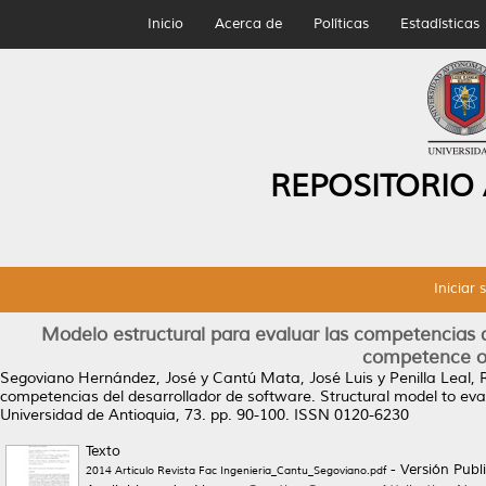
Inicio
Acerca de
Políticas
Estadísticas
REPOSITORIO
Iniciar 
Modelo estructural para evaluar las competencias d
competence of
Segoviano Hernández, José
y
Cantú Mata, José Luis
y
Penilla Leal,
competencias del desarrollador de software. Structural model to ev
Universidad de Antioquia, 73. pp. 90-100. ISSN 0120-6230
Texto
- Versión Publ
2014 Articulo Revista Fac Ingeniería_Cantu_Segoviano.pdf