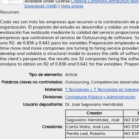
Available under License
Creative Commons Attribution Non
Download (1MB)
|
Vista previa
Resumen
Cada vez son más las empresas que recurren a la contratación de pro
organización. El propósito del estudio es desarrollar y validar un mo
evaluación fue realizada mediante la calidad del servicio proporcion
empresas que contrataron el servicio de Outsourcing de software. Se
una R2: de 0.836 y 0.641 para las variables Preparación empleado–
time more and more companies are turning to hiring service providers f
develop and validate a structural model to assess the skills of soft
the client’s perspective, the results are 32 companies hiring the s
analysis to obtain an R2 of 0.836 and 0.641 for the variables: Prep
Tipo de elemento:
Article
Palabras claves no controlados:
Outsourcing, Competencias desarrollad
Materias:
T Tecnología > T Tecnología en Genera
Divisiones:
Contaduría Pública y Administración
Usuario depositante:
Dr. José Segoviano Hernández
Creador
Segoviano Hernández, José
NO ESP
Creadores:
Cantú Mata, José Luis
NO ESP
Penilla Leal, Roberto
NO ESP