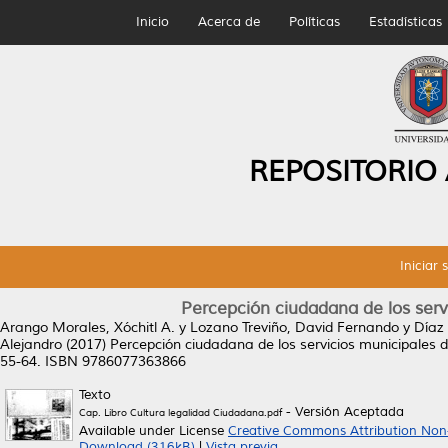
Inicio
Acerca de
Políticas
Estadísticas
REPOSITORIO
Iniciar 
Percepción ciudadana de los serv
Arango Morales, Xóchitl A.
y
Lozano Treviño, David Fernando
y
Díaz
Alejandro
(2017)
Percepción ciudadana de los servicios municipales 
55-64. ISBN 9786077363866
Texto
- Versión Aceptada
Cap. Libro Cultura legalidad Ciudadana.pdf
Available under License
Creative Commons Attribution Non
Download (316kB)
|
Vista previa