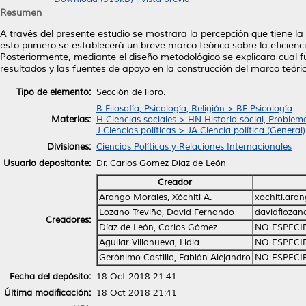
Resumen
A través del presente estudio se mostrara la percepción que tiene la
esto primero se establecerá un breve marco teórico sobre la eficien
Posteriormente, mediante el diseño metodológico se explicara cual fu
resultados y las fuentes de apoyo en la construcción del marco teóri
Tipo de elemento:
Sección de libro.
B Filosofía, Psicología, Religión > BF Psicología
Materias:
H Ciencias sociales > HN Historia social, Problema
J Ciencias políticas > JA Ciencia política (General)
Divisiones:
Ciencias Políticas y Relaciones Internacionales
Usuario depositante:
Dr. Carlos Gomez Díaz de León
Creador
Arango Morales, Xóchitl A.
xochitl.ar
Lozano Treviño, David Fernando
davidfloza
Creadores:
Díaz de León, Carlos Gómez
NO ESPECI
Aguilar Villanueva, Lidia
NO ESPECI
Gerónimo Castillo, Fabián Alejandro
NO ESPECI
Fecha del depósito:
18 Oct 2018 21:41
Última modificación:
18 Oct 2018 21:41