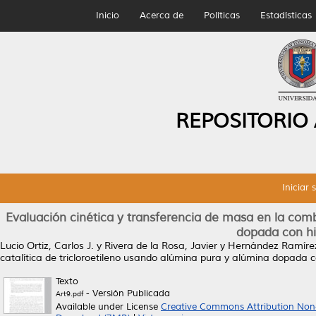
Inicio
Acerca de
Políticas
Estadísticas
REPOSITORIO
Iniciar 
Evaluación cinética y transferencia de masa en la comb
dopada con hie
Lucio Ortiz, Carlos J.
y
Rivera de la Rosa, Javier
y
Hernández Ramírez
catalítica de tricloroetileno usando alúmina pura y alúmina dopada co
Texto
- Versión Publicada
Art9.pdf
Available under License
Creative Commons Attribution Non