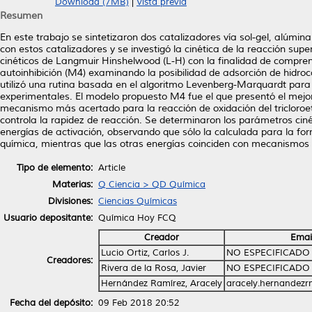
Download (7MB)
|
Vista previa
Resumen
En este trabajo se sintetizaron dos catalizadores vía sol-gel, alúmina
con estos catalizadores y se investigó la cinética de la reacción supe
cinéticos de Langmuir Hinshelwood (L-H) con la finalidad de compre
autoinhibición (M4) examinando la posibilidad de adsorción de hidro
utilizó una rutina basada en el algoritmo Levenberg-Marquardt para e
experimentales. El modelo propuesto M4 fue el que presentó el mejor
mecanismo más acertado para la reacción de oxidación del tricloro
controla la rapidez de reacción. Se determinaron los parámetros cin
energías de activación, observando que sólo la calculada para la f
química, mientras que las otras energías coinciden con mecanismos
Tipo de elemento:
Article
Materias:
Q Ciencia > QD Química
Divisiones:
Ciencias Químicas
Usuario depositante:
Química Hoy FCQ
Creador
Emai
Lucio Ortiz, Carlos J.
NO ESPECIFICADO
Creadores:
Rivera de la Rosa, Javier
NO ESPECIFICADO
Hernández Ramírez, Aracely
aracely.hernandez
Fecha del depósito:
09 Feb 2018 20:52