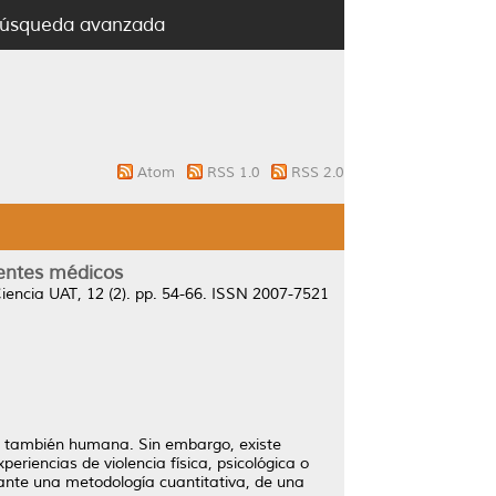
úsqueda avanzada
Atom
RSS 1.0
RSS 2.0
dentes médicos
iencia UAT, 12 (2). pp. 54-66. ISSN 2007-7521
no también humana. Sin embargo, existe
periencias de violencia física, psicológica o
iante una metodología cuantitativa, de una