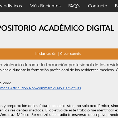
stadísticas
Más Recientes
FAQ's
Contacto
B
POSITORIO ACADÉMICO DIGITAL
Iniciar sesión
Crear cuenta
la violencia durante la formación profesional de los resi
iolencia durante la formación profesional de los residentes médicos.
C
blicada
mons Attribution Non-commercial No Derivatives
.
n y preparación de los futuros especialistas, no solo académica, si
 los residentes médicos. El objetivo de este trabajo fue identificar ex
Veracruz, México. Se realizó un estudio transversal descriptivo, med