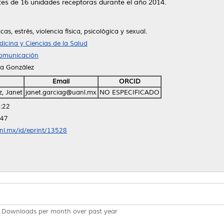
es de 16 unidades receptoras durante el año 2014.
as, estrés, violencia física, psicológica y sexual.
ina y Ciencias de la Salud
Comunicación
ía González
Email
ORCID
, Janet
janet.garciag@uanl.mx
NO ESPECIFICADO
:22
:47
anl.mx/id/eprint/13528
Downloads per month over past year