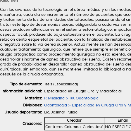
Resumen
Con los avances de la tecnología en el aérea médica y en los medio
enseñanza, cada día se incrementa el número de pacientes que acuden
y tratamiento de las deformidades dentofaciales, posicionando al cir
tratar este tipo de desarmonías óseas, obligándolo a cada vez ser 
óseas producen alteraciones en el sistema estomatológico, impactan
aspecto facial, produciendo baja autoestima en el paciente. La cirug
relación dento esqueletal del paciente, con la finalidad de restable
o negativa sobre la vía aérea superior. Actualmente se han desencad
cualquier tratamiento quirúrgico, que refiere que siempre el benefici
cirugía ortognática como procedimiento quirúrgico no está exenta, de
desarrollar síndrome de apnea obstructiva del sueño. Existen recom
grado de probabilidad en desarrollar apnea obstructiva del sueño de
quirúrgicas, sin embargo, aún se mantiene limitada la bibliografía na
después de la cirugía ortognática.
Tipo de elemento:
Tesis (Especialidad)
Información adicional:
Especialidad en Cirugía Oral y Maxilofacial
Materias:
R Medicina > RK Odontología
Divisiones:
Odontología > Especialidad en Cirugía Oral y Ma
Usuario depositante:
Lic. Josimar Pulido
Creador
Email
Creadores:
Contreras Columna, Carlos José
NO ESPECIFI