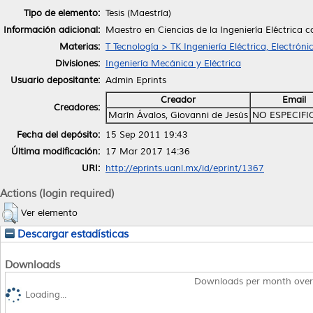
Tipo de elemento:
Tesis (Maestría)
Información adicional:
Maestro en Ciencias de la Ingeniería Eléctrica 
Materias:
T Tecnología > TK Ingeniería Eléctrica, Electróni
Divisiones:
Ingeniería Mecánica y Eléctrica
Usuario depositante:
Admin Eprints
Creador
Email
Creadores:
Marín Ávalos, Giovanni de Jesús
NO ESPECIF
Fecha del depósito:
15 Sep 2011 19:43
Última modificación:
17 Mar 2017 14:36
URI:
http://eprints.uanl.mx/id/eprint/1367
Actions (login required)
Ver elemento
Descargar estadísticas
Downloads
Downloads per month over
Loading...