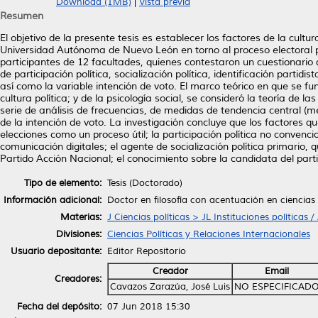
Download (1MB)
|
Vista previa
Resumen
El objetivo de la presente tesis es establecer los factores de la cultu
Universidad Autónoma de Nuevo León en torno al proceso electoral p
participantes de 12 facultades, quienes contestaron un cuestionario q
de participación política, socialización política, identificación partidis
así como la variable intención de voto. El marco teórico en que se fun
cultura política; y de la psicología social, se consideró la teoría de l
serie de análisis de frecuencias, de medidas de tendencia central (med
de la intención de voto. La investigación concluye que los factores qu
elecciones como un proceso útil; la participación política no convenc
comunicación digitales; el agente de socialización política primario, 
Partido Acción Nacional; el conocimiento sobre la candidata del partid
Tipo de elemento:
Tesis (Doctorado)
Información adicional:
Doctor en filosofía con acentuación en ciencias 
Materias:
J Ciencias políticas > JL Instituciones políticas
Divisiones:
Ciencias Políticas y Relaciones Internacionales
Usuario depositante:
Editor Repositorio
Creador
Email
Creadores:
Cavazos Zarazúa, José Luis
NO ESPECIFICAD
Fecha del depósito:
07 Jun 2018 15:30