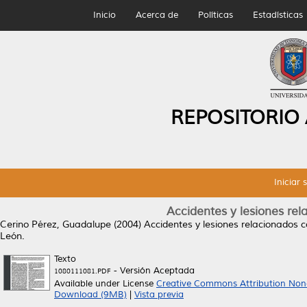
Inicio
Acerca de
Políticas
Estadísticas
REPOSITORIO
Iniciar 
Accidentes y lesiones re
Cerino Pérez, Guadalupe
(2004)
Accidentes y lesiones relacionados 
León.
Texto
- Versión Aceptada
1080111081.PDF
Available under License
Creative Commons Attribution Non
Download (9MB)
|
Vista previa