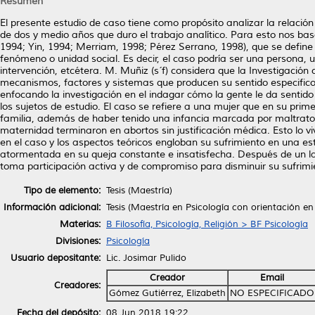
Resumen
El presente estudio de caso tiene como propósito analizar la relación
de dos y medio años que duro el trabajo analítico. Para esto nos bas
1994; Yin, 1994; Merriam, 1998; Pérez Serrano, 1998), que se define co
fenómeno o unidad social. Es decir, el caso podría ser una persona,
intervención, etcétera. M. Muñiz (s´f) considera que la Investigación 
mecanismos, factores y sistemas que producen su sentido especifico
enfocando la investigación en el indagar cómo la gente le da sentido 
los sujetos de estudio. El caso se refiere a una mujer que en su pri
familia, además de haber tenido una infancia marcada por maltratos 
maternidad terminaron en abortos sin justificación médica. Esto lo vi
en el caso y los aspectos teóricos engloban su sufrimiento en una est
atormentada en su queja constante e insatisfecha. Después de un lar
toma participación activa y de compromiso para disminuir su sufrimi
Tipo de elemento:
Tesis (Maestría)
Información adicional:
Tesis (Maestría en Psicología con orientación en 
Materias:
B Filosofía, Psicología, Religión > BF Psicología
Divisiones:
Psicología
Usuario depositante:
Lic. Josimar Pulido
Creador
Email
Creadores:
Gómez Gutiérrez, Elizabeth
NO ESPECIFICADO
Fecha del depósito:
08 Jun 2018 19:22