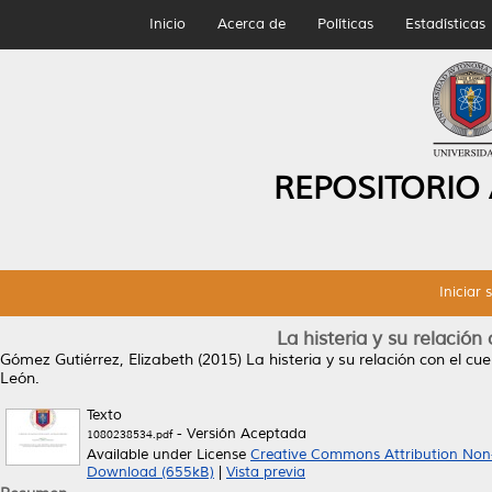
Inicio
Acerca de
Políticas
Estadísticas
REPOSITORIO
Iniciar 
La histeria y su relación
Gómez Gutiérrez, Elizabeth
(2015)
La histeria y su relación con el cu
León.
Texto
- Versión Aceptada
1080238534.pdf
Available under License
Creative Commons Attribution Non
Download (655kB)
|
Vista previa