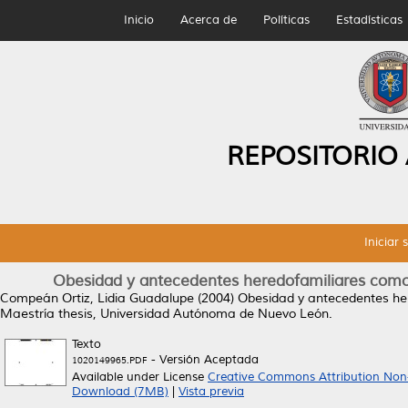
Inicio
Acerca de
Políticas
Estadísticas
REPOSITORIO
Iniciar 
Obesidad y antecedentes heredofamiliares como f
Compeán Ortiz, Lidia Guadalupe
(2004)
Obesidad y antecedentes here
Maestría thesis, Universidad Autónoma de Nuevo León.
Texto
- Versión Aceptada
1020149965.PDF
Available under License
Creative Commons Attribution Non
Download (7MB)
|
Vista previa