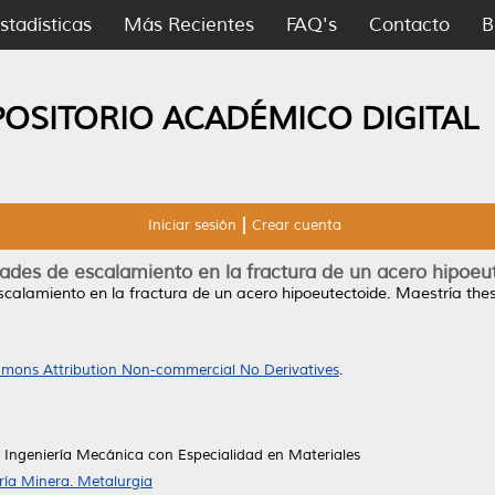
stadísticas
Más Recientes
FAQ's
Contacto
B
POSITORIO ACADÉMICO DIGITAL
Iniciar sesión
Crear cuenta
ades de escalamiento en la fractura de un acero hipoeu
calamiento en la fractura de un acero hipoeutectoide.
Maestría thes
mons Attribution Non-commercial No Derivatives
.
 Ingeniería Mecánica con Especialidad en Materiales
ría Minera. Metalurgia