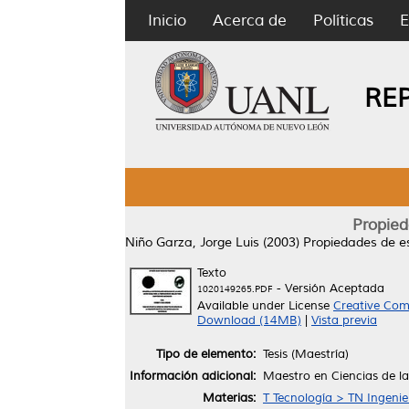
Inicio
Acerca de
Políticas
E
RE
Propied
Niño Garza, Jorge Luis
(2003)
Propiedades de es
Texto
- Versión Aceptada
1020149265.PDF
Available under License
Creative Com
Download (14MB)
|
Vista previa
Tipo de elemento:
Tesis (Maestría)
Información adicional:
Maestro en Ciencias de la
Materias:
T Tecnología > TN Ingenie