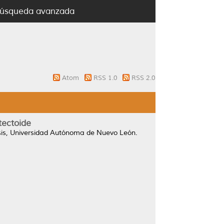
úsqueda avanzada
Atom
RSS 1.0
RSS 2.0
tectoide
is, Universidad Autónoma de Nuevo León.