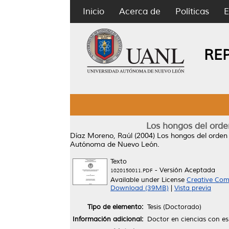
Inicio
Acerca de
Políticas
E
RE
Los hongos del orde
Díaz Moreno, Raúl
(2004)
Los hongos del orden
Autónoma de Nuevo León.
Texto
- Versión Aceptada
1020150011.PDF
Available under License
Creative Com
Download (39MB)
|
Vista previa
Tipo de elemento:
Tesis (Doctorado)
Información adicional:
Doctor en ciencias con es