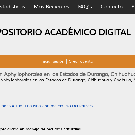
stadísticas
Más Recientes
FAQ's
Contacto
B
POSITORIO ACADÉMICO DIGITAL
Iniciar sesión
Crear cuenta
n Aphyllophorales en los Estados de Durango, Chihuahu
 Aphyllophorales en los Estados de Durango, Chihuahua y Coahuila, 
mons Attribution Non-commercial No Derivatives
.
pecialidad en manejo de recursos naturales