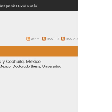
úsqueda avanzada
Atom
RSS 1.0
RSS 2.0
a y Coahuila, México
México.
Doctorado thesis, Universidad