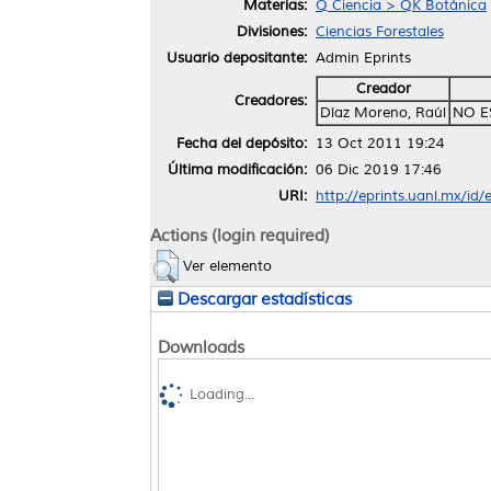
Materias:
Q Ciencia > QK Botánica
Divisiones:
Ciencias Forestales
Usuario depositante:
Admin Eprints
Creador
Creadores:
Díaz Moreno, Raúl
NO E
Fecha del depósito:
13 Oct 2011 19:24
Última modificación:
06 Dic 2019 17:46
URI:
http://eprints.uanl.mx/id/
Actions (login required)
Ver elemento
Descargar estadísticas
Downloads
Loading...