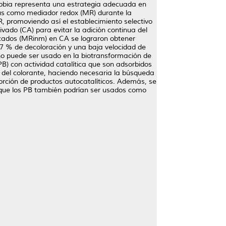
robia representa una estrategia adecuada en
umus como mediador redox (MR) durante la
R, promoviendo así el establecimiento selectivo
vado (CA) para evitar la adición continua del
lizados (MRinm) en CA se lograron obtener
 7 % de decoloración y una baja velocidad de
o puede ser usado en la biotransformación de
B) con actividad catalítica que son adsorbidos
n del colorante, haciendo necesaria la búsqueda
orción de productos autocatalíticos. Además, se
a que los PB también podrían ser usados como