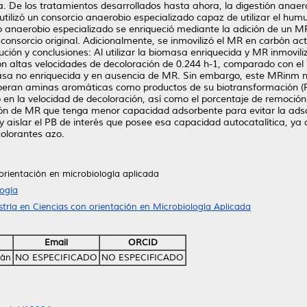
. De los tratamientos desarrollados hasta ahora, la digestión anae
 utilizó un consorcio anaerobio especializado capaz de utilizar el h
io anaerobio especializado se enriqueció mediante la adición de un M
nsorcio original. Adicionalmente, se inmovilizó el MR en carbón acti
ución y conclusiones: Al utilizar la biomasa enriquecida y MR inmovi
on altas velocidades de decoloración de 0.244 h-1, comparado con el
masa no enriquecida y en ausencia de MR. Sin embargo, este MRinm n
liberan aminas aromáticas como productos de su biotransformación (P
o en la velocidad de decoloración, así como el porcentaje de remoció
ción de MR que tenga menor capacidad adsorbente para evitar la ads
 y aislar el PB de interés que posee esa capacidad autocatalítica, y
olorantes azo.
orientación en microbiología aplicada
ogía
tría en Ciencias con orientación en Microbiología Aplicada
Email
ORCID
dán
NO ESPECIFICADO
NO ESPECIFICADO