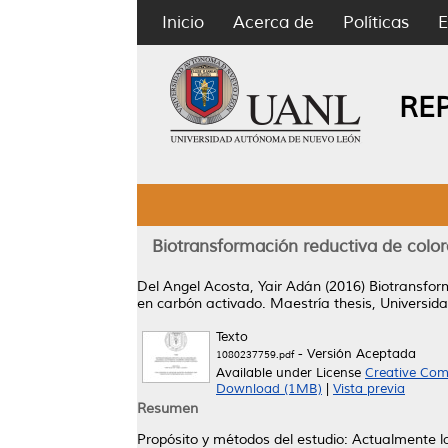
Inicio
Acerca de
Políticas
E
RE
Biotransformación reductiva de color
Del Angel Acosta, Yair Adán
(2016)
Biotransfor
en carbón activado.
Maestría thesis, Universi
Texto
- Versión Aceptada
1080237759.pdf
Available under License
Creative Com
Download (1MB)
|
Vista previa
Resumen
Propósito y métodos del estudio: Actualmente la