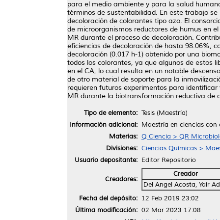
para el medio ambiente y para la salud humana
términos de sustentabilidad. En este trabajo se
decoloración de colorantes tipo azo. El consorc
de microorganismos reductores de humus en el co
MR durante el proceso de decoloración. Contrib
eficiencias de decoloración de hasta 98.06%, c
decoloración (0.017 h-1) obtenido por una bio
todos los colorantes, ya que algunos de estos 
en el CA, lo cual resulta en un notable descens
de otro material de soporte para la inmoviliza
requieren futuros experimentos para identificar
MR durante la biotransformación reductiva de c
Tipo de elemento:
Tesis (Maestría)
Información adicional:
Maestría en ciencias con 
Materias:
Q Ciencia > QR Microbiol
Divisiones:
Ciencias Químicas > Maes
Usuario depositante:
Editor Repositorio
Creador
Creadores:
Del Angel Acosta, Yair A
Fecha del depósito:
12 Feb 2019 23:02
Última modificación:
02 Mar 2023 17:08