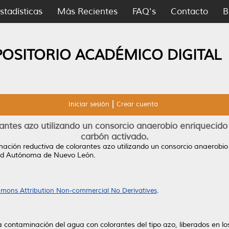
stadísticas
Más Recientes
FAQ's
Contacto
B
POSITORIO ACADÉMICO DIGITAL
Iniciar sesión
Crear cuenta
antes azo utilizando un consorcio anaerobio enriquecid
carbón activado.
mación reductiva de colorantes azo utilizando un consorcio anaerobio
dad Autónoma de Nuevo León.
mons Attribution Non-commercial No Derivatives
.
 contaminación del agua con colorantes del tipo azo, liberados en l