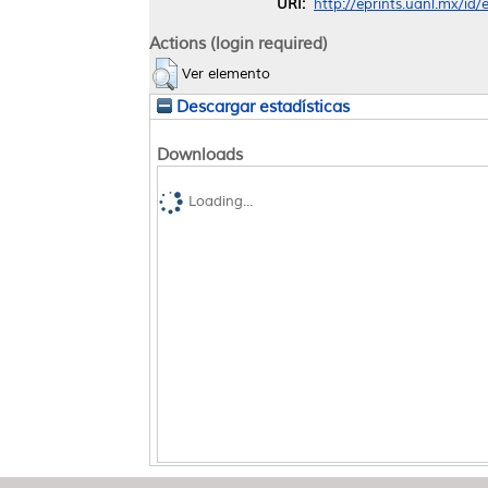
URI:
http://eprints.uanl.mx/id
Actions (login required)
Ver elemento
Descargar estadísticas
Downloads
Loading...