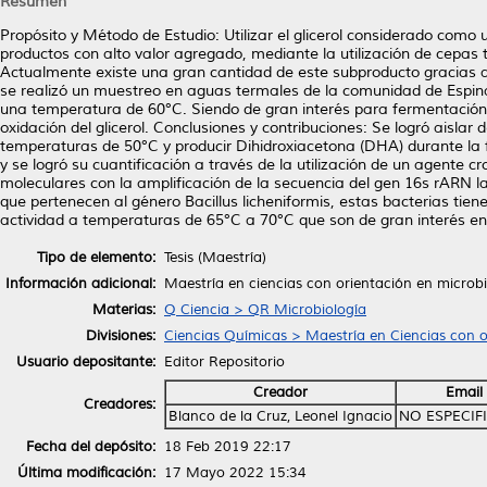
Resumen
Propósito y Método de Estudio: Utilizar el glicerol considerado como
productos con alto valor agregado, mediante la utilización de cepas
Actualmente existe una gran cantidad de este subproducto gracias al
se realizó un muestreo en aguas termales de la comunidad de Espin
una temperatura de 60°C. Siendo de gran interés para fermentación q
oxidación del glicerol. Conclusiones y contribuciones: Se logró aisla
temperaturas de 50°C y producir Dihidroxiacetona (DHA) durante la f
y se logró su cuantificación a través de la utilización de un agente c
moleculares con la amplificación de la secuencia del gen 16s rARN
que pertenecen al género Bacillus licheniformis, estas bacterias ti
actividad a temperaturas de 65°C a 70°C que son de gran interés en 
Tipo de elemento:
Tesis (Maestría)
Información adicional:
Maestría en ciencias con orientación en microb
Materias:
Q Ciencia > QR Microbiología
Divisiones:
Ciencias Químicas > Maestría en Ciencias con o
Usuario depositante:
Editor Repositorio
Creador
Email
Creadores:
Blanco de la Cruz, Leonel Ignacio
NO ESPECIF
Fecha del depósito:
18 Feb 2019 22:17
Última modificación:
17 Mayo 2022 15:34