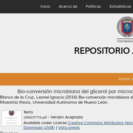
Inicio
Acerca de
Políticas
Estadísticas
REPOSITORIO
Iniciar 
Bio-conversión microbiana del glicerol por micr
Blanco de la Cruz, Leonel Ignacio
(2016)
Bio-conversión microbiana d
Maestría thesis, Universidad Autónoma de Nuevo León.
Texto
- Versión Aceptada
1080237778.pdf
Available under License
Creative Commons Attribution Non
Download (2MB)
|
Vista previa