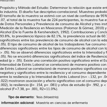
Resumen
Propósito y Método del Estudio: Determinar la relación que existe entr
la industria. El diseño fue descriptivo-correlacional. Muestreo probabi
El tamaño de la muestra se estimó con un nivel de confianza de 95%
.07, el total de la muestra fue de 224 participantes, la muestra fue e
de Datos Personales y Prevalencia de consumo de Alcohol y tres instr
Medición de la Resiliencia en Mexicanos (Palomar & Gómez, 2010) y 
Alcohol (De la Fuente & Kershenobich, 1992). Contribuciones y Concl
93.8%, la prevalencia lápsica de 82.1%, la prevalencia actual de 60
significativas entre las prevalencia de consumo de alcohol con la eda
.05). El tipo de consumo de alcohol de los trabajadores fue consu
diferencias significativas entre los tipos de consumo de alcohol con l
> .05). No se observó diferencias significativas entre la Intensidad 
.05). No se encontró diferencias significativas del índice de Resilien
edad (p > .05). Existe una correlación positiva significativa entre e
Intensidad de Estrés Laboral se correlacionó de manera positiva con
de Estrés Laboral se correlacionó de manera positiva significativa co
negativa y significativa entre la resiliencia y el consumo dependiente 
entre la resiliencia y la Intensidad de Estrés Laboral (rs= -.132, p= .
.022) mostraron asociación y efecto significativo con el consumo dep
.002), la resiliencia (β= .154, p= .081) y años de estudio (β= .992, p
alcohol (F=7.38, p= .001, R2=11.0%).
Tipo de elemento:
Tesis (Maestría)
Información adicional:
Maestría en ciencias de enfermería