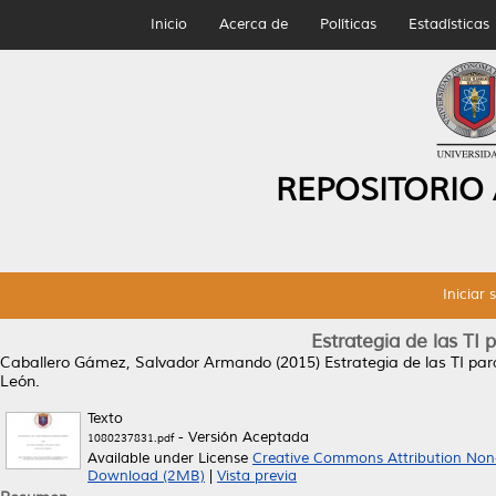
Inicio
Acerca de
Políticas
Estadísticas
REPOSITORIO
Iniciar 
Estrategia de las TI 
Caballero Gámez, Salvador Armando
(2015)
Estrategia de las TI pa
León.
Texto
- Versión Aceptada
1080237831.pdf
Available under License
Creative Commons Attribution Non
Download (2MB)
|
Vista previa