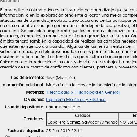
Resumen
El aprendizaje colaborativo es la instancia de aprendizaje que se co
información, o en la exploración tendiente a lograr una mejor compr
situaciones de aprendizaje colaborativo cada uno de los participant
no es competitiva sino que genera una interdependencia positiva, el 
cada uno. Se considera importante que los entornos educativos o au
instructor, o entre los alumnos entre sí para garantizar la interacció
ámbito tendrá también la capacidad de realizar los cambios necesar
que estén existiendo día tras día. Algunas de las herramientas de TI 
videoconferencia y la telepresencia las cuales permiten la comunicaci
asistentes a la reunión. Los beneficios que resultan de incorporar so
únicamente a la reducción de costes y de viajes de trabajo. La mejor
creación de un marco de confianza con clientes, partners y proveedor
Tipo de elemento:
Tesis (Maestría)
Información adicional:
Maestría en ciencias de la ingeniería de la info
Materias:
T Tecnología > T Tecnología en General
Divisiones:
Ingeniería Mecánica y Eléctrica
Usuario depositante:
Editor Repositorio
Creador
Em
Creadores:
Caballero Gámez, Salvador Armando
NO ESPE
Fecha del depósito:
25 Feb 2019 22:14